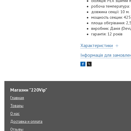
ізоляція: РЕХ зшитий 
робоча температура:
довжина секції: 10 м.
мощность секции: 425
площа обігрівання: 2,
виробник: Данія (Devi
гарантія: 12 років
Характеристики
Інформація для замовле
Магазин "220Vip"
Главная
Товары
О нас
Доставка и оплата
Отзывы