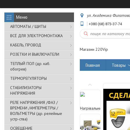
ул. Академика Филатова,
+380 (68) 873-37-74
АВТОМАТЫ / ЩИТЫ
ВСЁ ДЛЯ ЭЛЕКТРОМОНТАЖА
КАБЕЛЬ, ПРОВОД
Магазин 220Vip
РОЗЕТКИ И ВЫКЛЮЧАТЕЛИ
ТЕПЛЫЙ ПОЛ (др. каб.
Главная
Товары
обогрев)
ТЕРМОРЕГУЛЯТОРЫ
СТАБИЛИЗАТОРЫ
НАПРЯЖЕНИЯ
РЕЛЕ НАПРЯЖЕНИЯ /ФАЗ /
ВРЕМЕНИ /АМПЕРМЕТРЫ /
ВОЛЬТМЕТРЫ (др. релейные
устр-ства)
ОСВЕЩЕНИЕ