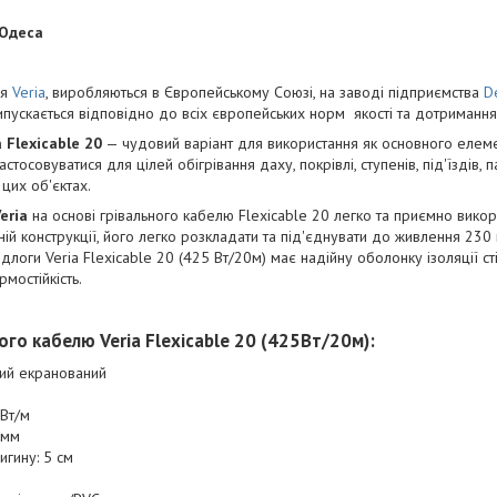
 Одеса
ня
Veria
, виробляються в Європейському Союзі, на заводі підприємства
D
випускається відповідно до всіх європейських норм якості та дотримання 
 Flexicable 20
— чудовий варіант для використання як основного елем
стосовуватися для цілей обігрівання даху, покрівлі, ступенів, під'їздів,
цих об'єктах.
eria
на основі грівального кабелю Flexicable 20 легко та приємно вико
й конструкції, його легко розкладати та під'єднувати до живлення 230 в
длоги Veria Flexicable 20 (425 Вт/20м) має надійну оболонку ізоляції с
мостійкість.
го кабелю Veria Flexicable 20 (425Вт/20м):
ний екранований
 Вт/м
 мм
игину: 5 см