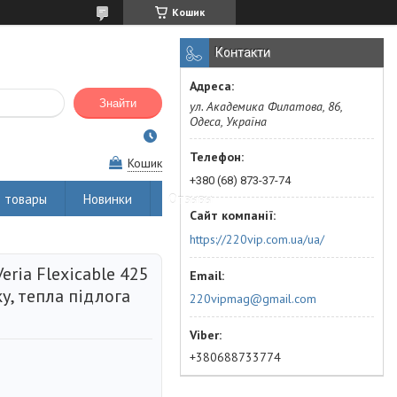
Кошик
Контакти
Знайти
ул. Академика Филатова, 86,
Одеса, Україна
Кошик
+380 (68) 873-37-74
 товары
Новинки
Отзывы
https://220vip.com.ua/ua/
eria Flexicable 425
ку, тепла підлога
220vipmag@gmail.com
+380688733774