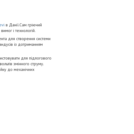
evi
в Данії.Сам гріючий
вимог і технологій.
ента для створення системи
 пандусів із дотриманням
ристовувати для підлогового
ольтів змінного струму.
тійку до механічних