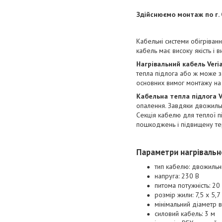
Здійснюємо монтаж по г.
Кабельні системи обігріван
кабель має високу якість і 
Нагрівальний кабель Veria
тепла підлога або ж може за
основних вимог монтажу на 
Кабельна тепла підлога V
опалення. Завдяки двожильні
Секція кабелю для теплої пі
пошкоджень і підвищену тер
Параметри нагрівально
тип кабелю: двожиль
напруга: 230 В
питома потужність: 20
розмір жили: 7,5 х 5,7
мінімальний діаметр в
силовий кабель: 3 м