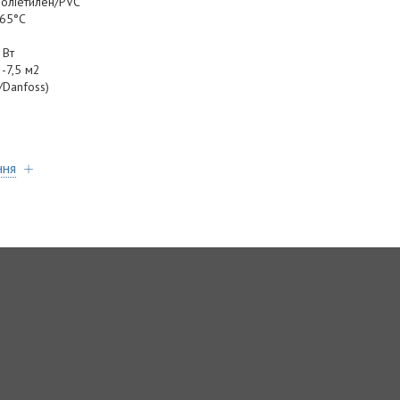
поліетилен/PVC
 65°C
 Вт
3-7,5 м2
/Danfoss)
ння