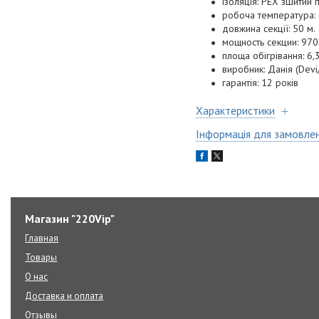
ізоляція: РЕХ зшитий 
робоча температура:
довжина секції: 50 м.
мощность секции: 970
площа обігрівання: 6,
виробник: Данія (Devi
гарантія: 12 років
Характеристики
Інформація для замовле
Магазин "220Vip"
Главная
Товары
О нас
Доставка и оплата
Отзывы