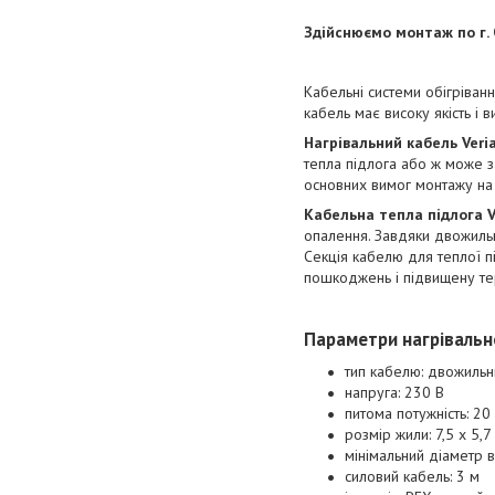
Здійснюємо монтаж по г.
Кабельні системи обігріван
кабель має високу якість і 
Нагрівальний кабель Veria
тепла підлога або ж може за
основних вимог монтажу на 
Кабельна тепла підлога V
опалення. Завдяки двожильні
Секція кабелю для теплої пі
пошкоджень і підвищену тер
Параметри нагрівально
тип кабелю: двожиль
напруга: 230 В
питома потужність: 20
розмір жили: 7,5 х 5,7
мінімальний діаметр в
силовий кабель: 3 м