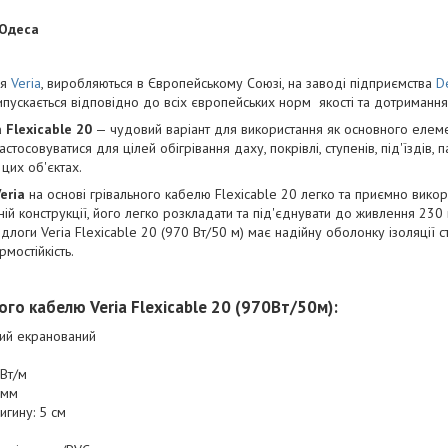
 Одеса
ня
Veria
, виробляються в Європейському Союзі, на заводі підприємства
D
випускається відповідно до всіх європейських норм якості та дотримання 
 Flexicable 20
— чудовий варіант для використання як основного елем
стосовуватися для цілей обігрівання даху, покрівлі, ступенів, під'їздів,
цих об'єктах.
eria
на основі грівального кабелю Flexicable 20 легко та приємно вико
й конструкції, його легко розкладати та під'єднувати до живлення 230 в
длоги Veria Flexicable 20 (970 Вт/50 м) має надійну оболонку ізоляції с
мостійкість.
го кабелю Veria Flexicable 20 (970Вт/50м):
ний екранований
 Вт/м
 мм
игину: 5 см