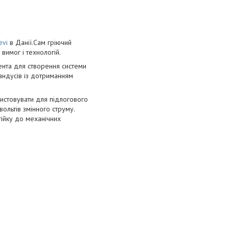
evi
в Данії.Сам гріючий
вимог і технологій.
ента для створення системи
 пандусів із дотриманням
ристовувати для підлогового
ольтів змінного струму.
тійку до механічних