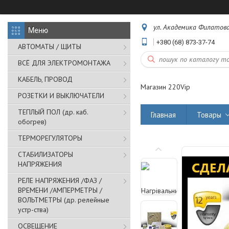
ул. Академика Филатова,
+380 (68) 873-37-74
АВТОМАТЫ / ЩИТЫ
ВСЁ ДЛЯ ЭЛЕКТРОМОНТАЖА
КАБЕЛЬ, ПРОВОД
Магазин 220Vip
РОЗЕТКИ И ВЫКЛЮЧАТЕЛИ
ТЕПЛЫЙ ПОЛ (др. каб.
Главная
Товары
обогрев)
ТЕРМОРЕГУЛЯТОРЫ
СТАБИЛИЗАТОРЫ
НАПРЯЖЕНИЯ
РЕЛЕ НАПРЯЖЕНИЯ /ФАЗ /
ВРЕМЕНИ /АМПЕРМЕТРЫ /
ВОЛЬТМЕТРЫ (др. релейные
устр-ства)
ОСВЕЩЕНИЕ