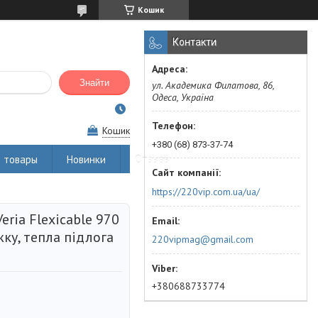
Кошик
Контакти
Знайти
ул. Академика Филатова, 86,
Одеса, Україна
Кошик
+380 (68) 873-37-74
 товары
Новинки
Отзывы
https://220vip.com.ua/ua/
eria Flexicable 970
яжку, тепла підлога
220vipmag@gmail.com
+380688733774