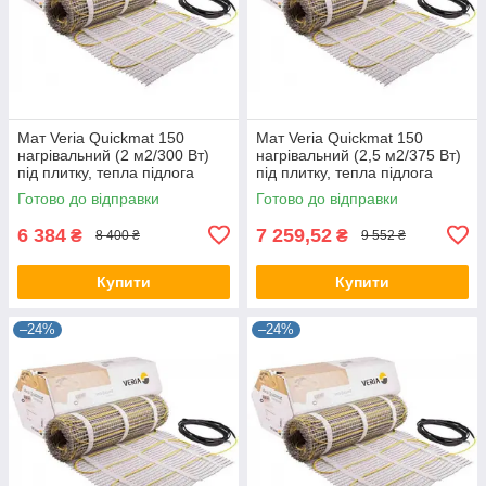
Мат Veria Quickmat 150
Мат Veria Quickmat 150
нагрівальний (2 м2/300 Вт)
нагрівальний (2,5 м2/375 Вт)
під плитку, тепла підлога
під плитку, тепла підлога
електрична Верія в маті
електрична Верія в мате
Готово до відправки
Готово до відправки
6 384
7 259,52
₴
₴
8 400 ₴
9 552 ₴
Купити
Купити
–24%
–24%