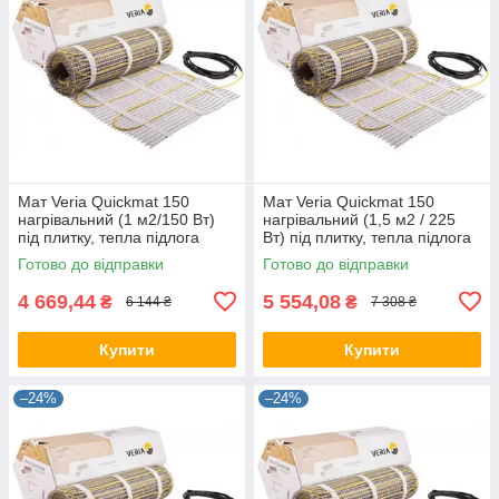
Мат Veria Quickmat 150
Мат Veria Quickmat 150
нагрівальний (1 м2/150 Вт)
нагрівальний (1,5 м2 / 225
під плитку, тепла підлога
Вт) під плитку, тепла підлога
електрична Верія в маті
електрична Верія в маті
Готово до відправки
Готово до відправки
4 669,44
5 554,08
₴
₴
6 144 ₴
7 308 ₴
Купити
Купити
–24%
–24%