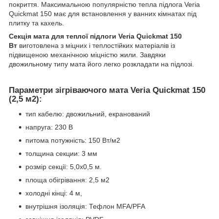
покриття. Максимальною популярністю тепла підлога Veria
Quickmat 150 має для встановлення у ванних кімнатах під
плитку та кахель.
Секція мата для теплої підлоги Veria Quickmat 150
Вт
виготовлена з міцних і теплостійких матеріалів із
підвищеною механічною міцністю жили. Завдяки
двожильному типу мата його легко розкладати на підлозі.
Параметри зігріваючого мата Veria Quickmat 150
(2,5 м2):
тип кабелю: двожильний, екранований
напруга: 230 В
питома потужність: 150 Вт/м2
толщина секции: 3 мм
розмір секції: 5,0х0,5 м.
площа обігрівання: 2,5 м2
холодні кінці: 4 м,
внутрішня ізоляція: Тефлон MFA/PFA