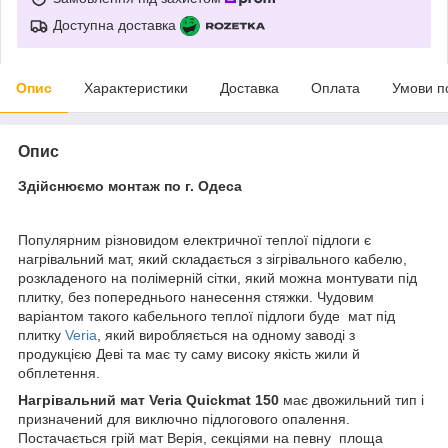
Доступна доставка
Опис
Характеристики
Доставка
Оплата
Умови п
Опис
Здійснюємо монтаж по г. Одеса
Популярним різновидом електричної теплої підлоги є
нагрівальний мат, який складається з зігрівального кабелю,
розкладеного на полімерній сітки, який можна монтувати під
плитку, без попереднього нанесення стяжки. Чудовим
варіантом такого кабельного теплої підлоги буде мат під
плитку
Veria
, який виробляється на одному заводі з
продукцією Деві та має ту саму високу якість жили й
обплетення.
Нагрівальний мат Veria Quickmat 150
має двожильний тип і
призначений для виключно підлогового опалення.
Постачається грій мат Верія, секціями на певну площа