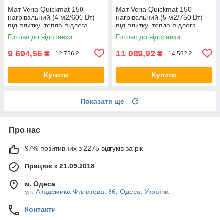
Мат Veria Quickmat 150
Мат Veria Quickmat 150
нагрівальний (4 м2/600 Вт)
нагрівальний (5 м2/750 Вт)
під плитку, тепла підлога
під плитку, тепла підлога
електрична Верія в маті
електрична Верія в маті
Готово до відправки
Готово до відправки
9 694,56
11 089,92
₴
₴
12 756 ₴
14 592 ₴
Купити
Купити
Показати ще
Про нас
97% позитивних з 2275 відгуків за рік
Працює з 21.09.2018
м. Одеса
ул. Академика Филатова, 86, Одеса, Україна
Контакти