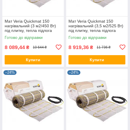
Мат Veria Quickmat 150
Мат Veria Quickmat 150
нагрівальний (3 м2/450 Вт)
нагрівальний (3,5 м2/525 Вт)
під плитку, тепла підлога
під плитку, тепла підлога
електрична Верія в маті
електрична Верія в маті
Готово до відправки
Готово до відправки
8 089,44
8 919,36
₴
₴
10 644 ₴
11 736 ₴
Купити
Купити
–24%
–24%