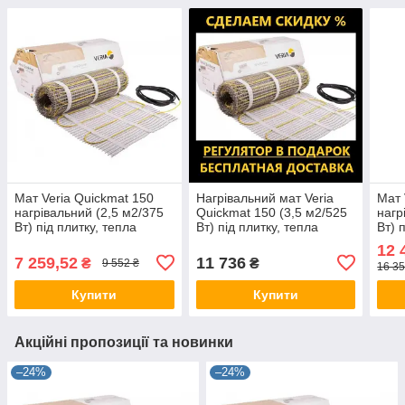
Мат Veria Quickmat 150
Нагрівальний мат Veria
Мат 
нагрівальний (2,5 м2/375
Quickmat 150 (3,5 м2/525
нагр
Вт) під плитку, тепла
Вт) під плитку, тепла
Вт) 
підлога електрична Верія
підлога електрична Верія
підл
12 
в мате
в ма
7 259,52
11 736
₴
₴
9 552 ₴
16 35
Купити
Купити
Акційні пропозиції та новинки
–24%
–24%