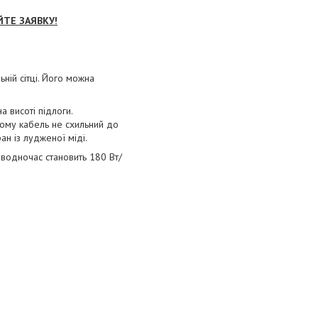
ЙТЕ ЗАЯВКУ!
ній сітці. Його можна
 висоті підлоги.
ьому кабель не схильний до
н із лудженої міді.
водночас становить 180 Вт/