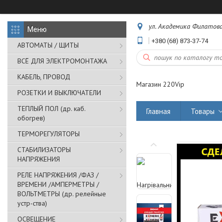
ул. Академика Филатова,
+380 (68) 873-37-74
АВТОМАТЫ / ЩИТЫ
ВСЁ ДЛЯ ЭЛЕКТРОМОНТАЖА
КАБЕЛЬ, ПРОВОД
Магазин 220Vip
РОЗЕТКИ И ВЫКЛЮЧАТЕЛИ
ТЕПЛЫЙ ПОЛ (др. каб.
Главная
Товары
обогрев)
ТЕРМОРЕГУЛЯТОРЫ
СТАБИЛИЗАТОРЫ
НАПРЯЖЕНИЯ
РЕЛЕ НАПРЯЖЕНИЯ /ФАЗ /
ВРЕМЕНИ /АМПЕРМЕТРЫ /
ВОЛЬТМЕТРЫ (др. релейные
устр-ства)
ОСВЕЩЕНИЕ