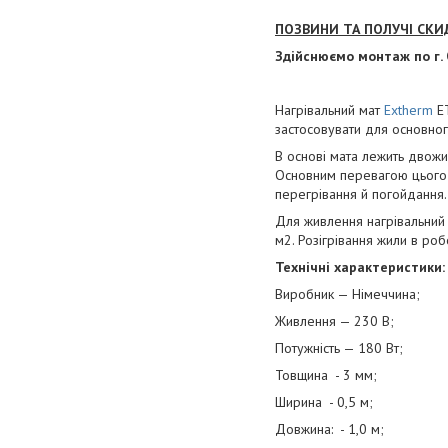
ПОЗВИНИ ТА ПОЛУЧІ СКИ
Здійснюємо монтаж по г.
Нагрівальний мат
Extherm
ET
застосовувати для основно
В основі мата лежить двожи
Основним перевагою цього 
перегрівання й погойдання.
Для живлення нагрівальний
м2. Розігрівання жили в роб
Технічні характеристики:
Виробник — Німеччина;
Живлення — 230 В;
Потужність — 180 Вт;
Товщина - 3 мм;
Ширина - 0,5 м;
Довжина: - 1,0 м;