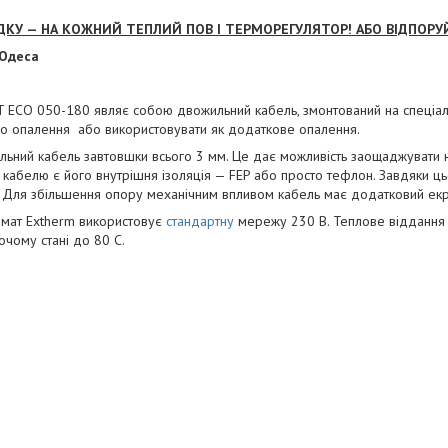
ДКУ — НА КОЖНИЙ ТЕПЛИЙ ПОВ І ТЕРМОРЕГУЛЯТОР! АБО ВІДПОРУ
 Одеса
 ECO 050-180 являє собою двожильний кабель, змонтований на спеціаль
го опалення або використовувати як додаткове опалення.
льний кабель завтовшки всього 3 мм. Це дає можливість заощаджувати на
кабелю є його внутрішня ізоляція — FEP або просто тефлон. Завдяки ц
 Для збільшення опору механічним впливом кабель має додатковий екра
 мат Extherm використовує
стандартну
мережу 230 В. Теплове віддання 
очому стані до 80 С.