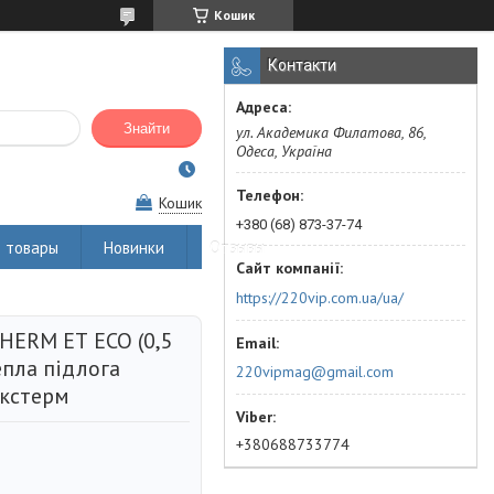
Кошик
Контакти
Знайти
ул. Академика Филатова, 86,
Одеса, Україна
Кошик
+380 (68) 873-37-74
 товары
Новинки
Отзывы
https://220vip.com.ua/ua/
HERM ЕТ ЕСО (0,5
тепла підлога
220vipmag@gmail.com
Екстерм
+380688733774