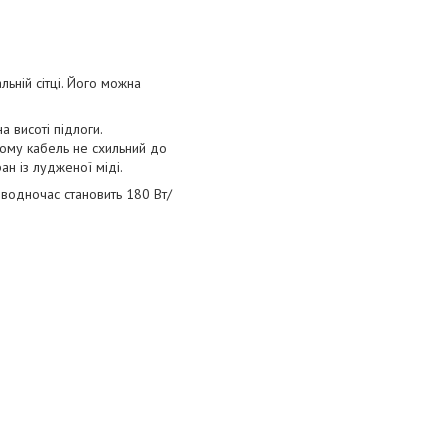
ьній сітці. Його можна
 висоті підлоги.
ьому кабель не схильний до
н із лудженої міді.
водночас становить 180 Вт/