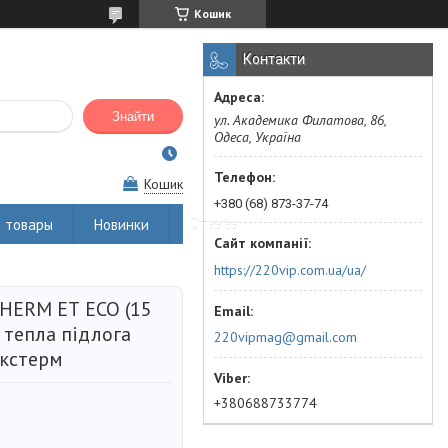
Кошик
Контакти
Знайти
ул. Академика Филатова, 86,
Одеса, Україна
Кошик
+380 (68) 873-37-74
 товары
Новинки
Отзывы
https://220vip.com.ua/ua/
HERM ЕТ ЕСО (15
, тепла підлога
220vipmag@gmail.com
Екстерм
+380688733774