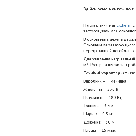
Здійснюємо монтаж по г.
Нагрівальний мат
Extherm
ET
застосовувати для основно
В основі мата лежить двожи
Основним перевагою цього 
перегрівання й погойдання.
Для живлення нагрівальний
м2. Розігрівання жили в роб
Технічні характеристики:
Виробник — Німеччина;
Живлення — 230 В;
Потужність — 180 Вт;
Товщина - 3 мм;
Ширина - 0,5 м;
Довжина: - 30 м;
Площа — 15 м.кв;