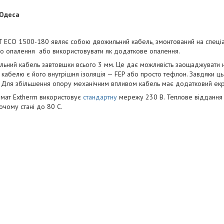
 Одеса
 ECO 1500-180 являє собою двожильний кабель, змонтований на спеціал
го опалення або використовувати як додаткове опалення.
льний кабель завтовшки всього 3 мм. Це дає можливість заощаджувати на
кабелю є його внутрішня ізоляція — FEP або просто тефлон. Завдяки ц
 Для збільшення опору механічним впливом кабель має додатковий екра
 мат Extherm використовує
стандартну
мережу 230 В. Теплове віддання 
очому стані до 80 С.