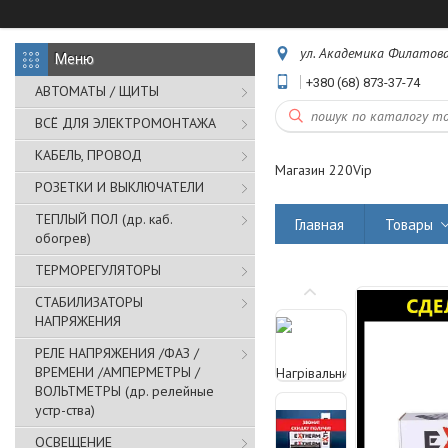
ул. Академика Филатова,
+380 (68) 873-37-74
АВТОМАТЫ / ЩИТЫ
ВСЁ ДЛЯ ЭЛЕКТРОМОНТАЖА
КАБЕЛЬ, ПРОВОД
Магазин 220Vip
РОЗЕТКИ И ВЫКЛЮЧАТЕЛИ
ТЕПЛЫЙ ПОЛ (др. каб.
Главная
Товары
обогрев)
ТЕРМОРЕГУЛЯТОРЫ
СТАБИЛИЗАТОРЫ
НАПРЯЖЕНИЯ
РЕЛЕ НАПРЯЖЕНИЯ /ФАЗ /
ВРЕМЕНИ /АМПЕРМЕТРЫ /
ВОЛЬТМЕТРЫ (др. релейные
устр-ства)
ОСВЕЩЕНИЕ