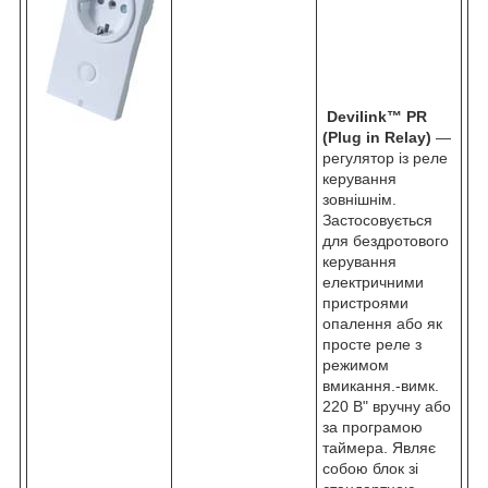
Devilink
™
PR
(Plug in Relay)
—
регулятор із реле
керування
зовнішнім.
Застосовується
для бездротового
керування
електричними
пристроями
опалення або як
просте реле з
режимом
вмикання.-вимк.
220 В" вручну або
за програмою
таймера. Являє
собою блок зі