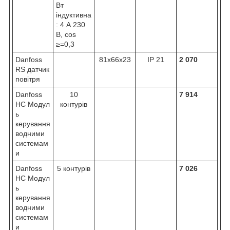
Вт
індуктивна
: 4 А 230
В, cos
≥=0,3
Danfoss
81х66х23
IP 21
2 070
RS датчик
повітря
Danfoss
10
7 914
HC Модул
контурів
ь
керування
водними
системам
и
Danfoss
5 контурів
7 026
HC Модул
ь
керування
водними
системам
и