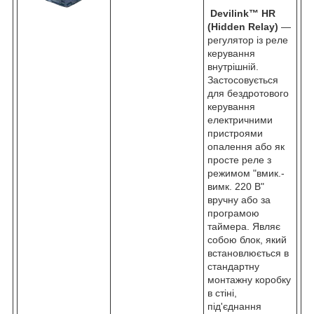
Devilink
™
HR
(Hidden Relay)
—
регулятор із реле
керування
внутрішній.
Застосовується
для бездротового
керування
електричними
пристроями
опалення або як
просте реле з
режимом "вмик.-
вимк. 220 В"
вручну або за
програмою
таймера. Являє
собою блок, який
встановлюється в
стандартну
монтажну коробку
в стіні,
під'єднання