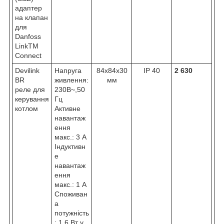
адаптер
на клапан
для
Danfoss
LinkTM
Connect
Devilink
Напруга
84x84x30
IP 40
2 630
BR
живлення:
мм
реле для
230B~,50
керування
Гц
котлом
Активне
навантаж
ення
макс.: 3 А
Індуктивн
е
навантаж
ення
макс.: 1 А
Споживан
а
потужність
: 1,6 Вт у