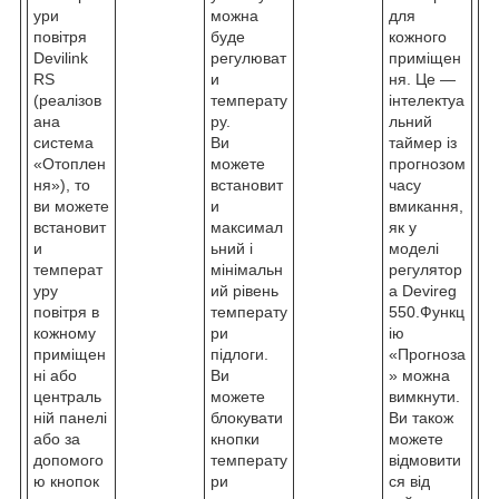
ури
можна
для
повітря
буде
кожного
Devilink
регулюват
приміщен
RS
и
ня. Це —
(реалізов
температу
інтелектуа
ана
ру.
льний
система
Ви
таймер із
«Отоплен
можете
прогнозом
ня»), то
встановит
часу
ви можете
и
вмикання,
встановит
максимал
як у
и
ьний і
моделі
температ
мінімальн
регулятор
уру
ий рівень
а Devireg
повітря в
температу
550.Функц
кожному
ри
ію
приміщен
підлоги.
«Прогноза
ні або
Ви
» можна
централь
можете
вимкнути.
ній панелі
блокувати
Ви також
або за
кнопки
можете
допомого
температу
відмовити
ю кнопок
ри
ся від