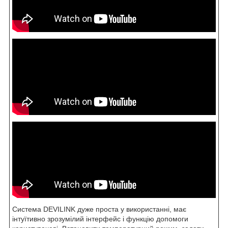
Система DEVILINK дуже проста у використанні, має
інтуїтивно зрозумілий інтерфейс і функцію допомоги