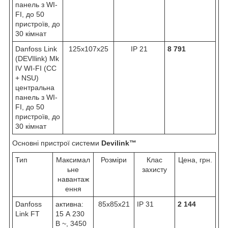
панель з WI-
FI, до 50
пристроїв, до
30 кімнат
Danfoss Link
125х107х25
IP 21
8 791
(DEVIlink) Mk
IV WI-FI (СС
+ NSU)
центральна
панель з WI-
FI, до 50
пристроїв, до
30 кімнат
Основні пристрої системи
Devilink™
Тип
Максимал
Розміри
Клас
Цена, грн.
ьне
захисту
навантаж
ення
Danfoss
активна:
85х85х21
IP 31
2 144
Link FT
15 А 230
В ~, 3450