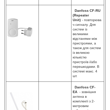
Danfoss CF-RU
(Repeater
Unit)
-
повторюва
ч сигналу. Для
систем із
великими
відстанями між
пристроями, а
також для систем
із великою
кількістю
пристроїв і/або
перешкодами. В
системі макс. 4
шт.
Danfoss CF-
ЕА
-
зовнішня
антена в
комплекті з 2-
метровим