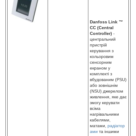
Danfoss Link ™
СС (Central
Controller)
-
центральний
пристрій
керування з
кольоровим
сенсорним
екраном у
комплекті з
вбудованим (PSU)
або зовнішнім
(NSU) джерелом
живлення, яке дає
змогу керувати
всіма
нагрівальними
кабелями,
матами,
радіатор
ами
та іншими