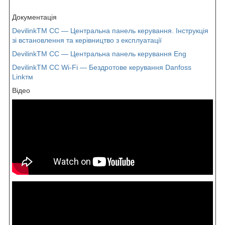
Документація
DevilinkTM CC — Центральна панель керування. Інструкція
зі встановлення та керівництво з експлуатації
DevilinkTM CC — Центральна панель керування Eng
DevilinkTM CC Wi-Fi — Бездротове керування Danfoss
Linkтм
Відео