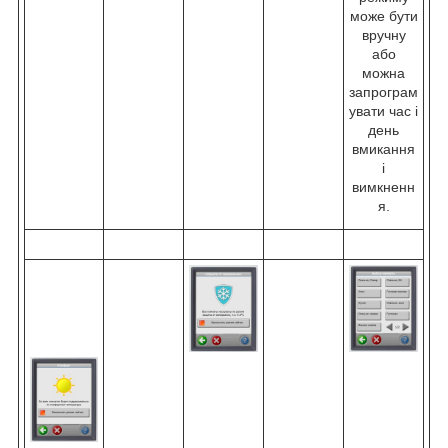
може бути
вручну
або
можна
запрограм
увати час і
день
вмикання
і
вимкненн
я.