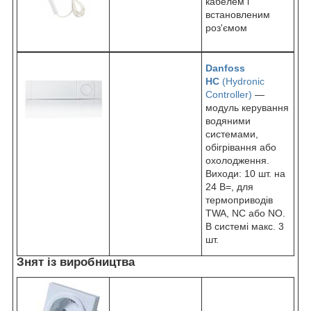
кабелем і
встановленим
роз'ємом
Danfoss
HC
(Hydronic
Controller)
—
модуль керування
водяними
системами,
обігрівання або
охолодження.
Виходи: 10 шт. на
24 В=, для
термоприводів
TWA, NC або NO.
В системі макс. 3
шт.
Знят із виробництва