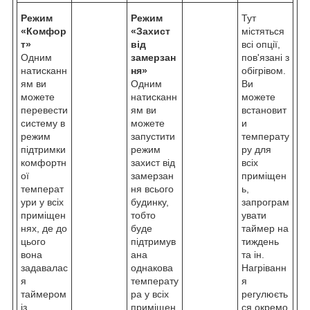
Режим
Режим
Тут
«Комфор
«Захист
містяться
т»
від
всі опції,
Одним
замерзан
пов'язані з
натисканн
ня»
обігрівом.
ям ви
Одним
Ви
можете
натисканн
можете
перевести
ям ви
встановит
систему в
можете
и
режим
запустити
температу
підтримки
режим
ру для
комфортн
захист від
всіх
ої
замерзан
приміщен
температ
ня всього
ь,
ури у всіх
будинку,
запрограм
приміщен
тобто
увати
нях, де до
буде
таймер на
цього
підтримув
тиждень
вона
ана
та ін.
задавалас
однакова
Нагріванн
я
температу
я
таймером
ра у всіх
регулюєть
із
приміщен
ся окремо