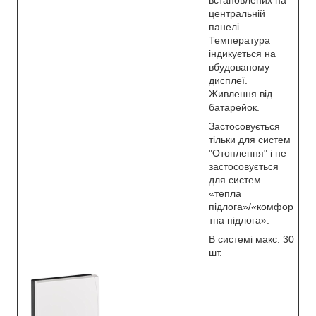
встановлених на
центральній
панелі.
Температура
індикується на
вбудованому
дисплеї.
Живлення від
батарейок.
Застосовується
тільки для систем
"Отоплення" і не
застосовується
для систем
«тепла
підлога»/«комфор
тна підлога».
В системі макс. 30
шт.