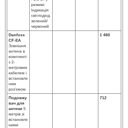
режимі
Індикація:
світлодіод
зелений/
червоний
Danfoss
1 480
CF-EA
Зовнішня
антена в
комплекті
з 2-
метровим
кабелем і
встановле
ним
роз'ємом
Подовжу
712
вач для
антени
5
метрів зі
встановле
ними