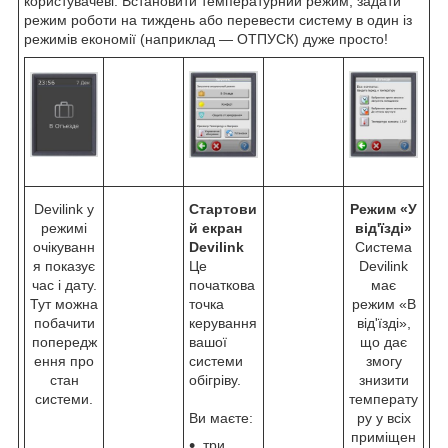
користувачеві. Встановити температурний режим, задати
режим роботи на тиждень або перевести систему в один із
режимів економії (наприклад — ОТПУСК) дуже просто!
Devilink у
Стартови
Режим «У
режимі
й екран
від'їзді»
очікуванн
Devilink
Система
я показує
Це
Devilink
час і дату.
початкова
має
Тут можна
точка
режим «В
побачити
керування
від'їзді»,
попередж
вашої
що дає
ення про
системи
змогу
стан
обігріву.
знизити
системи.
температу
Ви маєте:
ру у всіх
приміщен
три