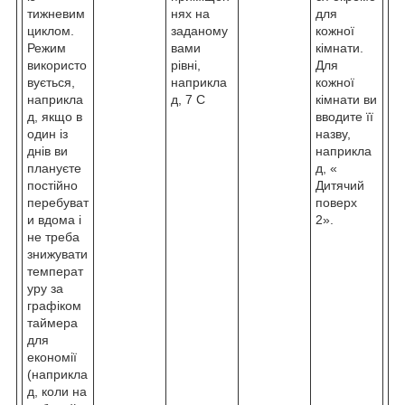
тижневим
нях на
для
циклом.
заданому
кожної
Режим
вами
кімнати.
використо
рівні,
Для
вується,
наприкла
кожної
наприкла
д, 7 С
кімнати ви
д, якщо в
вводите її
один із
назву,
днів ви
наприкла
плануєте
д, «
постійно
Дитячий
перебуват
поверх
и вдома і
2».
не треба
знижувати
температ
уру за
графіком
таймера
для
економії
(наприкла
д, коли на