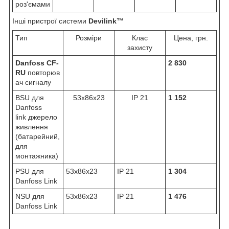
роз'ємами
Інші пристрої системи
Devilink™
Тип
Розміри
Клас
Цена, грн.
захисту
Danfoss CF-
2 830
RU
повторюв
ач сигналу
BSU для
53х86х23
IP 21
1 152
Danfoss
link джерело
живлення
(батарейний,
для
монтажника)
PSU для
53х86х23
IP 21
1 304
Danfoss Link
NSU для
53х86х23
IP 21
1 476
Danfoss Link