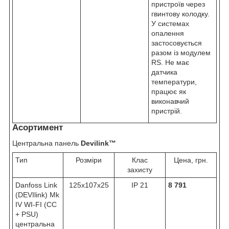
пристроїв через
гвинтову колодку.
У системах
опалення
застосовується
разом із модулем
RS. Не має
датчика
температури,
працює як
виконавчий
пристрій.
Асортимент
Центральна панель
Devilink™
Тип
Розміри
Клас
Цена, грн.
захисту
Danfoss Link
125х107х25
IP 21
8 791
(DEVIlink) Mk
IV WI-FI (СС
+ PSU)
центральна