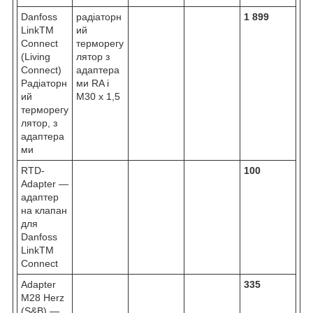
Danfoss
радіаторн
1 899
LinkTM
ий
Connect
терморегу
(Living
лятор з
Connect)
адаптера
Радіаторн
ми RA і
ий
M30 x 1,5
терморегу
лятор, з
адаптера
ми
RTD-
100
Adapter —
адаптер
на клапан
для
Danfoss
LinkTM
Connect
Adapter
335
M28 Herz
(S&B) —