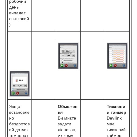
робочий
день
випадає
святковий
).
Якщо
Обмежен
Тижневи
встановле
ня
й таймер
но
Ви миєте
Devilink
бездротов
задати
має
ий датчик
діапазон,
тижневий
температ
у якому
таймер