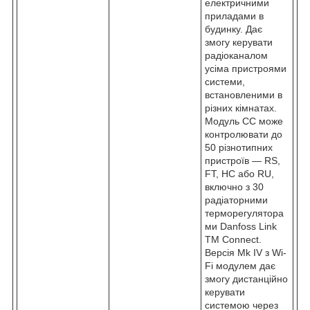
електричними
приладами в
будинку. Дає
змогу керувати
радіоканалом
усіма пристроями
системи,
встановленими в
різних кімнатах.
Модуль CC може
контролювати до
50 різнотипних
пристроїв — RS,
FT, HC або RU,
включно з 30
радіаторними
терморегулятора
ми Danfoss Link
TM Connect.
Версія Mk IV з Wi-
Fi модулем дає
змогу дистанційно
керувати
системою через