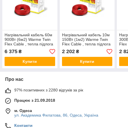
Нагрівальний кабель 60м
Нагрівальний кабель 10м
Нагр
900Вт (6м2) Warme Twin
150Вт (1м2) Warme Twin
300В
Flex Cable , тепла підлога
Flex Cable , тепла підлога
Flex
в плитковий клей,
в плитковий клей,
в пл
6 375
2 202
2 8
₴
₴
електричний
електричний
елек
Купити
Купити
Про нас
97% позитивних з 2280 відгуків за рік
Працює з 21.09.2018
м. Одеса
ул. Академика Филатова, 86, Одеса, Україна
Контакти