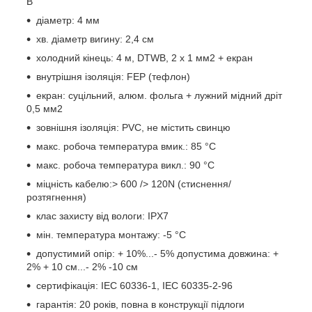
В
діаметр: 4 мм
хв. діаметр вигину: 2,4 см
холодний кінець: 4 м, DTWB, 2 х 1 мм2 + екран
внутрішня ізоляція: FEP (тефлон)
екран: суцільний, алюм. фольга + лужний мідний дріт
0,5 мм2
зовнішня ізоляція: PVC, не містить свинцю
макс. робоча температура вмик.: 85 °C
макс. робоча температура викл.: 90 °C
міцність кабелю:> 600 /> 120N (стиснення/
розтягнення)
клас захисту від вологи: IPX7
мін. температура монтажу: -5 °C
допустимий опір: + 10%...- 5% допустима довжина: +
2% + 10 см...- 2% -10 см
сертифікація: IEC 60336-1, IEC 60335-2-96
гарантія: 20 років, повна в конструкції підлоги