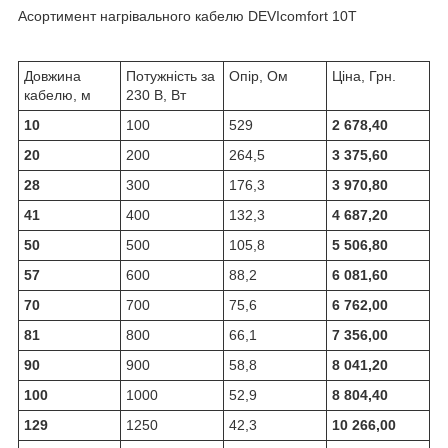
Асортимент нагрівального кабелю DEVIcomfort 10T
Довжина
Потужність за
Опір, Ом
Ціна, Грн.
кабелю, м
230 В, Вт
10
100
529
2 678,40
20
200
264,5
3 375,60
28
300
176,3
3 970,80
41
400
132,3
4 687,20
50
500
105,8
5 506,80
57
600
88,2
6 081,60
70
700
75,6
6 762,00
81
800
66,1
7 356,00
90
900
58,8
8 041,20
100
1000
52,9
8 804,40
129
1250
42,3
10 266,00