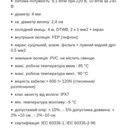
питома потужність: 9,1 Вт/м при 220 В, 10 Вт/м за 230
В
діаметр: 4 мм
хв. діаметр вигину: 2,4 см
холодний кінець: 4 м, DTWB, 2 х 1 мм2 + екран
внутрішня ізоляція: FEP (тефлон)
екран: суцільний, алюм. фольга + лужний мідний дріт
0,5 мм2
зовнішня ізоляція: PVC, не містить свинцю
макс. робоча температура вмик.: 85 °C
макс. робоча температура викл.: 90 °C
міцність кабелю:> 600 /> 120N (стиснення/
розтягнення)
клас захисту від вологи: IPX7
мін. температура монтажу: -5 °C
допустимий опір: + 10%...- 5% допустима довжина: +
2% +10 см...- 2% -10 см
сертифікація: IEC 60336-1, IEC 60335-2-96