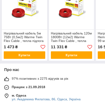
Нагрівальний кабель 5м
Нагрівальний кабель 120м
Нагр
75Вт (0,5м2) Warme Twin
1800Вт (12м2) Warme
Hems
Flex Cable , тепла підлога
Twin Flex Cable , тепла
99 м
в плитковий клей,
підлога в плитковий клей,
тепл
1 473
11 331
16 
₴
₴
електричний
електричний
Хем
Купити
Купити
Про нас
97% позитивних з 2275 відгуків за рік
Працює з 21.09.2018
м. Одеса
ул. Академика Филатова, 86, Одеса, Україна