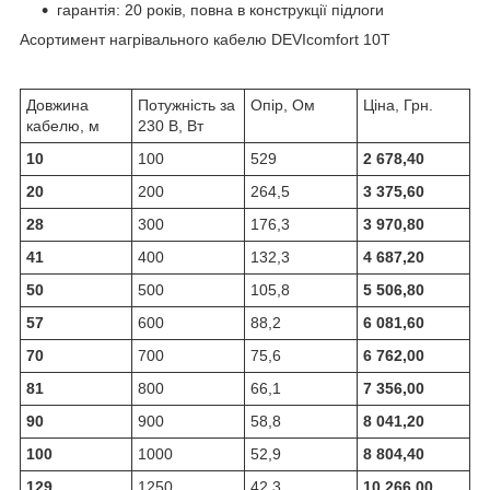
гарантія: 20 років, повна в конструкції підлоги
Асортимент нагрівального кабелю DEVIcomfort 10T
Довжина
Потужність за
Опір, Ом
Ціна, Грн.
кабелю, м
230 В, Вт
10
100
529
2 678,40
20
200
264,5
3 375,60
28
300
176,3
3 970,80
41
400
132,3
4 687,20
50
500
105,8
5 506,80
57
600
88,2
6 081,60
70
700
75,6
6 762,00
81
800
66,1
7 356,00
90
900
58,8
8 041,20
100
1000
52,9
8 804,40
129
1250
42,3
10 266,00