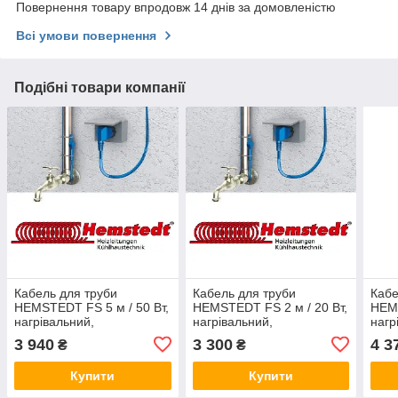
Повернення товару впродовж 14 днів за домовленістю
Всі умови повернення
Подібні товари компанії
Кабель для труби
Кабель для труби
Кабе
HEMSTEDT FS 5 м / 50 Вт,
HEMSTEDT FS 2 м / 20 Вт,
HEMS
нагрівальний,
нагрівальний,
нагр
електричний обігрів труб,
електричний обігрів труб,
елек
3 940
3 300
4 3
₴
₴
Хемштед, Хемштад
Хемштед, Хемштад
Хем
Купити
Купити