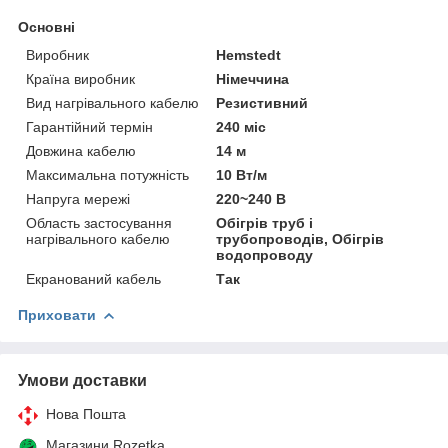
Основні
Виробник
Hemstedt
Країна виробник
Німеччина
Вид нагрівального кабелю
Резистивний
Гарантійний термін
240 міс
Довжина кабелю
14 м
Максимальна потужність
10 Вт/м
Напруга мережі
220~240 В
Область застосування
Обігрів труб і
нагрівального кабелю
трубопроводів, Обігрів
водопроводу
Екранований кабель
Так
Приховати
Умови доставки
Нова Пошта
Магазини Rozetka