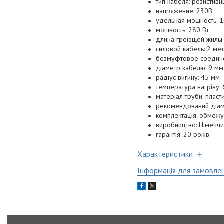
тип кабеля: резистив
напряжение: 230В
удельная мощность: 1
мощность: 280 Вт
длина греющей жилы:
силовой кабель: 2 ме
безмуфтовое соедин
діаметр кабелю: 9 мм
радіус вигину: 45 мм
температура нагріву: 
матеріал труби: пласт
рекомендований діам
комплектація: обмежу
виробництво: Німечч
гарантія: 20 років
Характеристики
Інформація для замовле