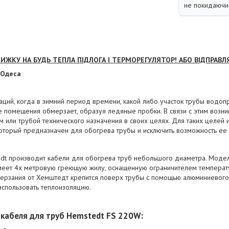
не покидаючи 
ИЖКУ НА БУДЬ ТЕПЛА ПІДЛОГА І ТЕРМОРЕГУЛЯТОР! АБО ВІДПРАВЛ
 Одеса
аций, когда в зимний период времени, какой либо участок трубы водоп
е помещения обмерзает, образуя ледяные пробки. В связи с этим возн
 или трубой технического назначения в своих целях. Для таких целей 
 который предназначен для обогрева трубы и исключить возможность ее
dt производит кабели для обогрева труб небольшого диаметра. Модел
меет 4х метровую греющую жилу, оснащенную ограничителем температу
мерзания от Хемштедт крепится поверх трубы с помощью алюминиевого 
использовать теплоизоляцию.
кабеля для труб Hemstedt FS 220W: