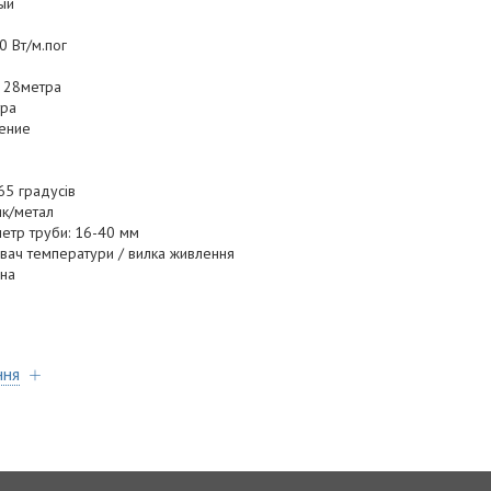
ный
0 Вт/м.пог
 28метра
тра
ение
65 градусів
ик/метал
етр труби: 16-40 мм
вач температури / вилка живлення
ина
ння