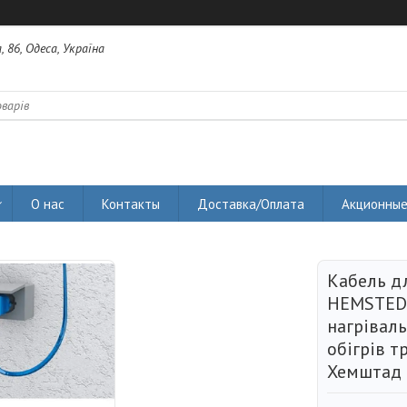
 86, Одеса, Україна
О нас
Контакты
Доставка/Оплата
Акционные
Кабель д
HEMSTEDT 
нагрівал
обігрів т
Хемштад