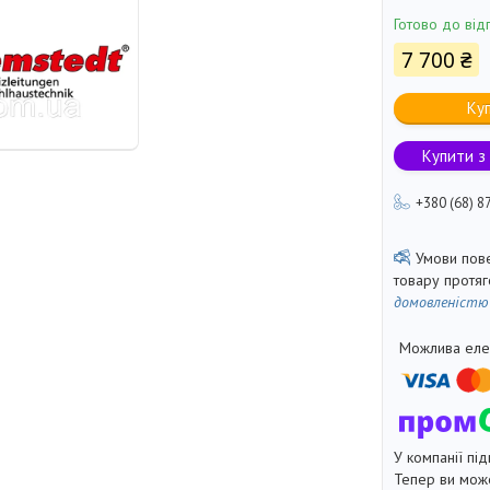
Готово до від
7 700 ₴
Ку
Купити з
+380 (68) 8
товару протя
домовленістю
У компанії під
Тепер ви може