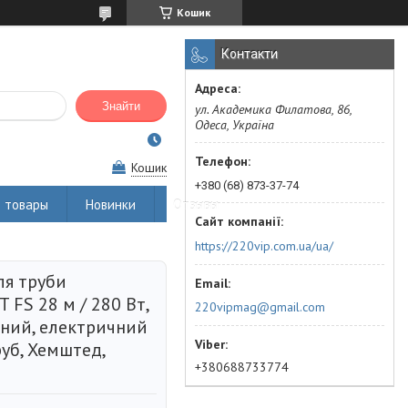
Кошик
Контакти
Знайти
ул. Академика Филатова, 86,
Одеса, Україна
Кошик
+380 (68) 873-37-74
 товары
Новинки
Отзывы
https://220vip.com.ua/ua/
ля труби
FS 28 м / 280 Вт,
220vipmag@gmail.com
ьний, електричний
руб, Хемштед,
+380688733774