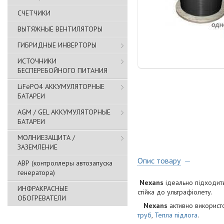
СЧЕТЧИКИ
ВЫТЯЖНЫЕ ВЕНТИЛЯТОРЫ
ГИБРИДНЫЕ ИНВЕРТОРЫ
ИСТОЧНИКИ
БЕСПЕРЕБОЙНОГО ПИТАНИЯ
LiFePO4 АККУМУЛЯТОРНЫЕ
БАТАРЕИ
AGM / GEL АККУМУЛЯТОРНЫЕ
БАТАРЕИ
МОЛНИЕЗАЩИТА /
ЗАЗЕМЛЕНИЕ
Опис товару
АВР (контроллеры автозапуска
генератора)
Nexans
ідеально підходить
ИНФРАКРАСНЫЕ
стійка до ультрафіолету.
ОБОГРЕВАТЕЛИ
Nexans
активно використ
труб
,
Тепла підлога
.