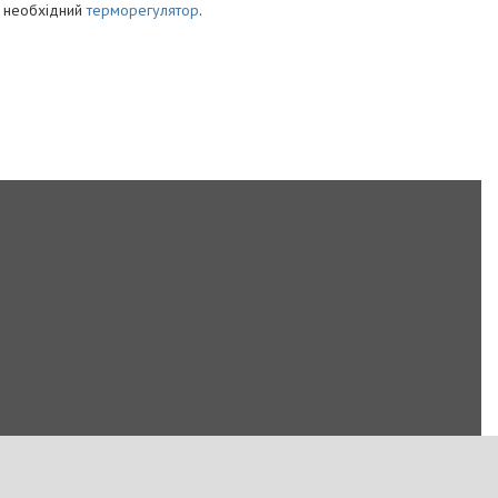
я необхідний
терморегулятор
.