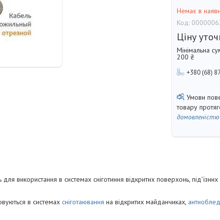
Немає в наявн
Код:
0000006
Ціну уто
Мінімальна су
200 ₴
+380 (68) 8
товару протя
домовленістю
 для використання в системах сніготиння відкритих поверхонь, під'їзних 
овуються в системах
сніготаювання
на відкритих майданчиках,
антиобле