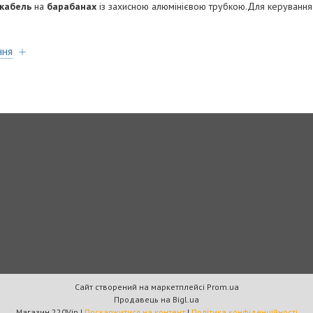
 кабель
на
барабанах
із захисною алюмінієвою трубкою.Для керуванн
ння
Сайт створений на маркетплейсі
Prom.ua
Продавець на Bigl.ua
Магазин 220Vip |
Поскаржитися на контент
|
Політика конфіденційності