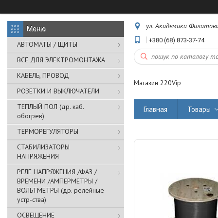
ул. Академика Филатова,
+380 (68) 873-37-74
АВТОМАТЫ / ЩИТЫ
ВСЁ ДЛЯ ЭЛЕКТРОМОНТАЖА
КАБЕЛЬ, ПРОВОД
Магазин 220Vip
РОЗЕТКИ И ВЫКЛЮЧАТЕЛИ
ТЕПЛЫЙ ПОЛ (др. каб.
Главная
Товары
обогрев)
ТЕРМОРЕГУЛЯТОРЫ
СТАБИЛИЗАТОРЫ
НАПРЯЖЕНИЯ
РЕЛЕ НАПРЯЖЕНИЯ /ФАЗ /
ВРЕМЕНИ /АМПЕРМЕТРЫ /
ВОЛЬТМЕТРЫ (др. релейные
устр-ства)
ОСВЕЩЕНИЕ