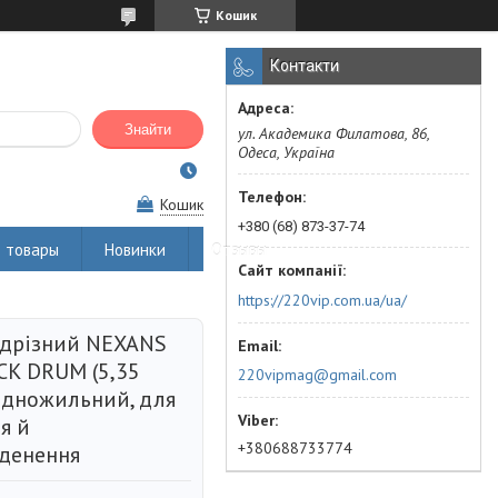
Кошик
Контакти
Знайти
ул. Академика Филатова, 86,
Одеса, Україна
Кошик
+380 (68) 873-37-74
 товары
Новинки
Отзывы
https://220vip.com.ua/ua/
ідрізний NEXANS
CK DRUM (5,35
220vipmag@gmail.com
дножильний, для
я й
+380688733774
денення