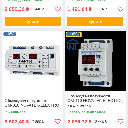
2 056,32
1 491,84
₴
₴
2 448 ₴
1 776 ₴
Купити
Купити
–16%
–16%
Обмежувач потужності
Обмежувач потужності
ОМ-110 NOVATEK-ELECTRO,
ОМ-310 NOVATEK-ELECTRO
на дін рейку.
В наявності
Готово до відправки
6 602,40
2 056,32
₴
₴
7 860 ₴
2 448 ₴