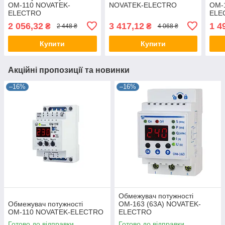
ОМ-110 NOVATEK-
NOVATEK-ELECTRO
ОМ-
ELECTRO
ELEC
2 056,32
3 417,12
1 4
₴
₴
2 448 ₴
4 068 ₴
Купити
Купити
Акційні пропозиції та новинки
–16%
–16%
Обмежувач потужності
Обмежувач потужності
ОМ-163 (63А) NOVATEK-
ОМ-110 NOVATEK-ELECTRO
ELECTRO
Готово до відправки
Готово до відправки