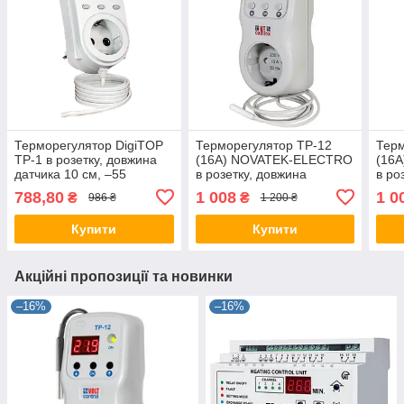
Терморегулятор DigiTOP
Терморегулятор ТР-12
Терм
ТР-1 в розетку, довжина
(16А) NOVATEK-ELECTRO
(16
датчика 10 см, –55
в розетку, довжина
в ро
°C...+125 °C, крок: 0,1 °C,
датчика 1,6 метра вихід
датч
788,80
1 008
1 0
₴
₴
986 ₴
1 200 ₴
термостат, датчик
знизу
розе
Купити
Купити
Акційні пропозиції та новинки
–16%
–16%