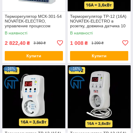
Терморегулятор МСК-301-54
Терморегулятор ТР-12 (16А)
NOVATEK-ELECTRO,
NOVATEK-ELECTRO в
управление процессом
розетку, довжина датчика 10
сохранения и дозревания
см вихід знизу, розетковий.
В наявності
В наявності
фруктов
2 822,40
1 008
₴
₴
3 360 ₴
1 200 ₴
Купити
Купити
–16%
–16%