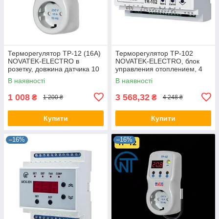
Терморегулятор ТР-12 (16А)
Терморегулятор ТР-102
NOVATEK-ELECTRO в
NOVATEK-ELECTRO, блок
розетку, довжина датчика 10
управления отоплением, 4
см вихід зверху
зоны, биметаллический
В наявності
В наявності
датчик
1 008
3 568,32
₴
₴
1 200 ₴
4 248 ₴
Купити
Купити
–16%
–16%