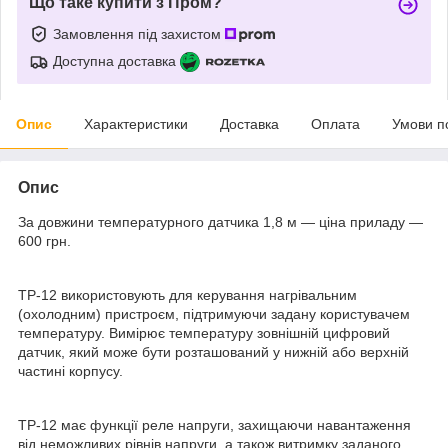
Що таке купити з Пром?
Замовлення під захистом
Доступна доставка
Опис
Характеристики
Доставка
Оплата
Умови п
Опис
За довжини температурного датчика 1,8 м — ціна приладу —
600 грн.
ТР-12 використовують для керування нагрівальним
(охолодним) пристроєм, підтримуючи задану користувачем
температуру. Вимірює температуру зовнішній цифровий
датчик, який може бути розташований у нижній або верхній
частині корпусу.
ТР-12 має функції реле напруги, захищаючи навантаження
від неможливих рівнів напруги, а також витримку заданого