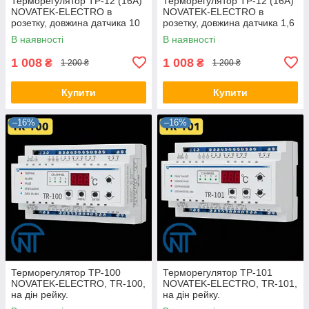
Терморегулятор ТР-12 (16А)
Терморегулятор ТР-12 (16А)
NOVATEK-ELECTRO в
NOVATEK-ELECTRO в
розетку, довжина датчика 10
розетку, довжина датчика 1,6
см вихід зверху, розетковий.
метра вихід знизу,
В наявності
В наявності
розетковий.
1 008
1 008
₴
₴
1 200 ₴
1 200 ₴
Купити
Купити
–16%
–16%
Терморегулятор ТР-100
Терморегулятор ТР-101
NOVATEK-ELECTRO, TR-100,
NOVATEK-ELECTRO, TR-101,
на дін рейку.
на дін рейку.