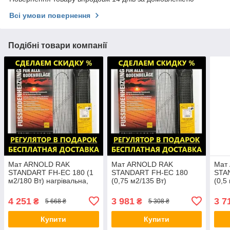
Всі умови повернення
Подібні товари компанії
Мат ARNOLD RAK
Мат ARNOLD RAK
Мат
STANDART FH-EC 180 (1
STANDART FH-EC 180
STA
м2/180 Вт) нагрівальна,
(0,75 м2/135 Вт)
(0,5
тепла підлога електрична
нагрівальна, тепла підлога
нагр
Арнольд Рак
електрична Арнольд Рак
елек
4 251
3 981
3 7
₴
₴
5 668 ₴
5 308 ₴
Купити
Купити