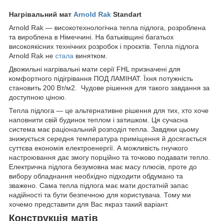
Нагрівальний мат
Arnold Rak
Standart
Arnold Rak — високотехнологічна тепла підлога, розроблена
та вироблена в Німеччині. На батьківщині багатьох
високоякісних технічних розробок і проєктів. Тепла підлога
Arnold Rak не
стала
винятком.
Двожильні нагрівальні мати серії FHL призначені для
комфортного підігрівання ПОД ЛАМІНАТ. Їхня потужність
становить 200 Вт/м2. Чудове рішення для такого завдання за
доступною ціною.
Тепла підлога — це альтернативне рішення для тих, хто хоче
наповнити свій будинок теплом і затишком. Ця сучасна
система має раціональний розподіл тепла. Завдяки цьому
знижується середня температура приміщення й досягається
суттєва економія електроенергії. А можливість гнучкого
настроювання дає змогу порційно та точково подавати тепло.
Електрична підлога безумовна має масу плюсів, проте до
вибору обладнання необхідно підходити обдумано та
зважено. Сама тепла підлога має мати достатній запас
надійності та бути безпечною для користувача. Тому ми
хочемо представити для Вас якраз такий варіант.
Конструкція матів