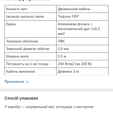
Кількість жил
Двожильний кабель
Ізоляція грельної жили
Тефлон FEP
Екран
Алюмінієва фольга +
багатожильний дріт 1х0,5
мм
2
Зовнішня оболонка
ПВХ
Зовнішній діаметр кабелю
2,8 мм
Ширина мата
0,5 м
Потужність на 1 м
2
площі
200 Вт/м
2
(за 230 В)
Кабель живлення
Довжина 3 м
Приховати
Спосіб упаковки
У коробці — нагрівальний мат, інструкція з паспортом