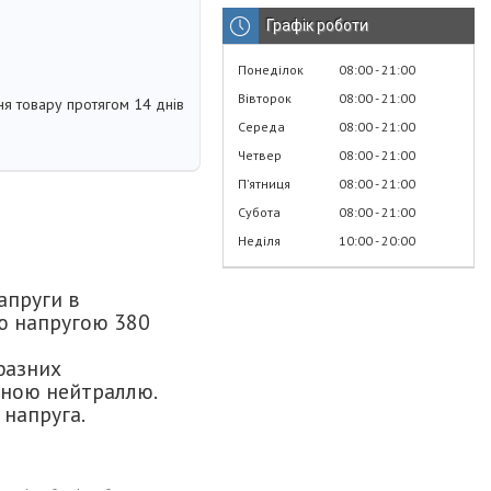
Графік роботи
Понеділок
08:00
21:00
Вівторок
08:00
21:00
я товару протягом 14 днів
Середа
08:00
21:00
Четвер
08:00
21:00
Пʼятниця
08:00
21:00
Субота
08:00
21:00
Неділя
10:00
20:00
апруги в
ю напругою 380
фазних
ідною нейтраллю.
 напруга.