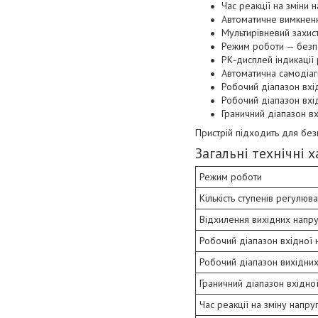
Час реакції на зміни 
Автоматичне вимкненн
Мультирівневий захис
Режим роботи — безп
РК-дисплей індикації р
Автоматична самодіаг
Робочий діапазон вхі
Робочий діапазон вхі
Граничний діапазон в
Пристрій підходить для бе
Загальні технічні
Режим роботи
Кількість ступенів регулюв
Відхилення вихідних напру
Робочий діапазон вхідної 
Робочий діапазон вихідних
Граничний діапазон вхідно
Час реакції на зміну напру