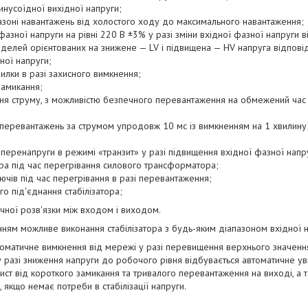
нусоїдної вихідної напруги;
азоні навантажень від холостого ходу до максимального навантаження;
 фазної напруги на рівні 220 В ±3% у разі зміни вхідної фазної напруги
елей орієнтованих на знижене — LV і підвищена — HV напруга відповідн
дної напруги;
лки в разі захисного вимкнення;
замикання;
ня струму, з можливістю безпечного перевантаження на обмежений час 
х перевантажень за струмом упродовж 10 мс із вимкненням на 1 хвилину
 перенапруги в режимі «транзит» у разі підвищення вхідної фазної напр
ора під час перегрівання силового трансформатора;
ючів під час перегрівання в разі перевантаження;
го під'єднання стабілізатора;
ічної розв'язки між входом і виходом.
ням можливе виконання стабілізатора з будь-яким діапазоном вхідної н
томатичне вимкнення від мережі у разі перевищення верхнього значенн
у разі зниження напруги до робочого рівня відбувається автоматичне уві
хист від короткого замикання та тривалого перевантаження на виході, а 
і, якщо немає потреби в стабілізації напруги.