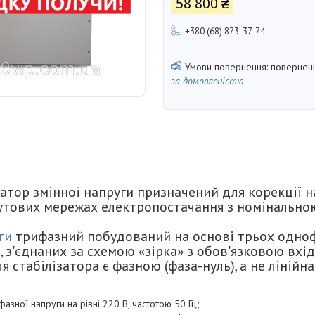
58 800 ₴
+380 (68) 873-37-74
поверненн
за домовленістю
атор змінної напруги призначений для корекції н
утових мережах електропостачання з номінально
ги
трифазний побудований на основі трьох одно
, з'єднаних за схемою «зірка» з обов'язковою вх
 стабілізатора є фазною (фаза-нуль), а не лінійна
фазної напруги на рівні 220 В, частотою 50 Гц;