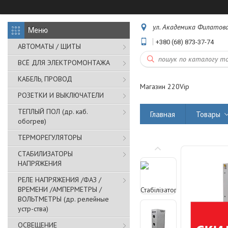
ул. Академика Филатова,
+380 (68) 873-37-74
АВТОМАТЫ / ЩИТЫ
ВСЁ ДЛЯ ЭЛЕКТРОМОНТАЖА
КАБЕЛЬ, ПРОВОД
Магазин 220Vip
РОЗЕТКИ И ВЫКЛЮЧАТЕЛИ
ТЕПЛЫЙ ПОЛ (др. каб.
Главная
Товары
обогрев)
ТЕРМОРЕГУЛЯТОРЫ
СТАБИЛИЗАТОРЫ
НАПРЯЖЕНИЯ
РЕЛЕ НАПРЯЖЕНИЯ /ФАЗ /
ВРЕМЕНИ /АМПЕРМЕТРЫ /
ВОЛЬТМЕТРЫ (др. релейные
устр-ства)
ОСВЕЩЕНИЕ