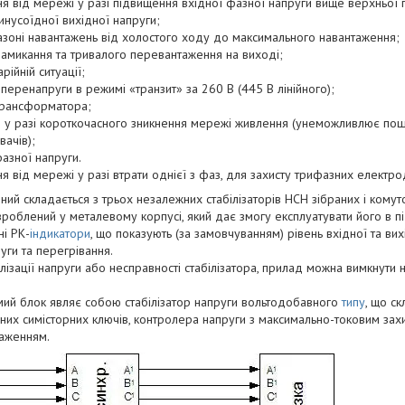
я від мережі у разі підвищення вхідної фазної напруги вище верхньої г
нусоїдної вихідної напруги;
азоні навантажень від холостого ходу до максимального навантаження;
 замикання та тривалого перевантаження на виході;
рійній ситуації;
 перенапруги в режимі «транзит» за 260 В (445 В лінійного);
трансформатора;
в у разі короткочасного зникнення мережі живлення (унеможливлює по
ачів);
азної напруги.
 від мережі у разі втрати однієї з фаз, для захисту трифазних електро
ний складається з трьох незалежних стабілізаторів НСН зібраних і комут
зроблений у металевому корпусі, який дає змогу експлуатувати його в пі
і РК-
індикатори
, що показують (за замовчуванням) рівень вхідної та вих
уги та перегрівання.
лізації напруги або несправності стабілізатора, прилад можна вимкнут
ий блок являє собою стабілізатор напруги вольтодобавного
типу
, що ск
них симісторних ключів, контролера напруги з максимально-токовим за
таженням.