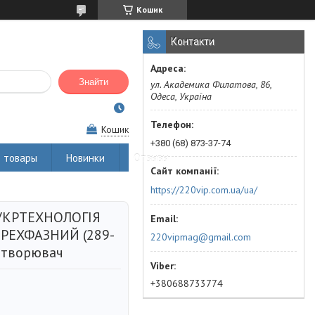
Кошик
Контакти
Знайти
ул. Академика Филатова, 86,
Одеса, Україна
Кошик
+380 (68) 873-37-74
 товары
Новинки
Отзывы
https://220vip.com.ua/ua/
 УКРТЕХНОЛОГІЯ
ТРЕХФАЗНИЙ (289-
220vipmag@gmail.com
етворювач
+380688733774