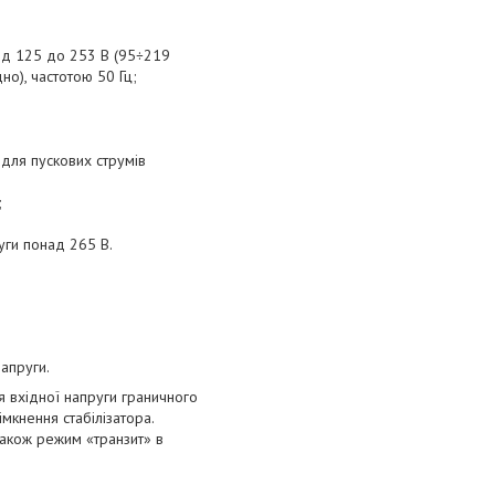
 від 125 до 253 В (95÷219
о), частотою 50 Гц;
для пускових струмів
;
уги понад 265 В.
апруги.
я вхідної напруги граничного
мкнення стабілізатора.
також режим «транзит» в