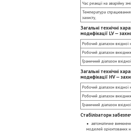
Час реакції на аварійну зм
Температура спрацювання
захисту,
Загальні технічні хар
модифікації LV — захи
Робочий діапазон вхідної 
Робочий діапазон вихідних
Граничний діапазон вхідно
Загальні технічні хар
модифікації HV — захи
Робочий діапазон вхідної 
Робочий діапазон вихідних
Граничний діапазон вхідно
Стабілізатори забезп
автоматичне вимкненн
моделей орієнтованих н