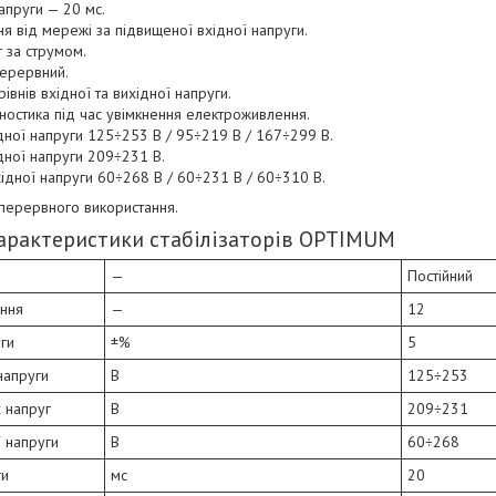
напруги — 20 мс.
я від мережі за підвищеної вхідної напруги.
т за струмом.
ерервний.
івнів вхідної та вихідної напруги.
ностика під час увімкнення електроживлення.
дної напруги 125÷253 В / 95÷219 В / 167÷299 В.
дної напруги 209÷231 В.
хідної напруги 60÷268 В / 60÷231 В / 60÷310 В.
зперервного використання.
 характеристики стабілізаторів OPTIMUM
—
Постійний
ання
—
12
ги
±%
5
напруги
В
125÷253
 напруг
В
209÷231
ї напруги
В
60÷268
ги
мс
20