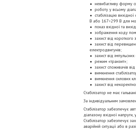
невибагливу форму си
роботу у всьому діап
стабілізацію вихідної
В або 167÷299 В для мод
показ вхідної та вихі
зображення коду поми
захист від короткого 
захист від перевищен
електродвигунів;
захист від імпульсни
режим «транзит»;
захист споживачів від
вимкнення стабілізат
вимкнення силових кл
захист від некоректно
Стабілізатор не має гальван
За індивідуальним замовлен
Стабілізатор забезпечує ав
діапазону вхідної напруги, 
Стабілізатор забезпечує за
аварійній ситуації або в раз