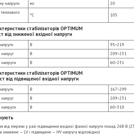
іну напруги
мс
20
 теплового
°C
105
актеристики стабілізаторів OPTIMUM
ст від зниженої вхідної напруги
напруги
В
95÷219
 напруг
В
209÷231
ї напруги
В
60÷231
актеристики стабілізаторів OPTIMUM
ст від підвищеної вхідної напруги
напруги
В
167÷299
 напруг
В
209÷231
ї напруги
В
60÷310
ечують
я від мережі у разі підвищення вхідної фазної напруги понад 268 В (2
а знижене — LV і підвищене — HV напруга відповідно)