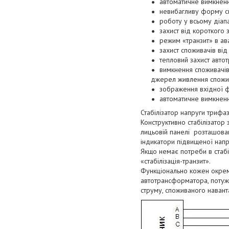
автоматичне вимкненн
невибагливу форму си
роботу у всьому діап
захист від короткого
режим «транзит» в ава
захист споживачів від
тепловий захист авто
вимкнення споживачі
джерел живлення спожив
зображення вхідної ф
автоматичне вимкнення
Стабілізатор напруги трифаз
Конструктивно стабілізатор 
лицьовій панелі розташован
індикатори підвищеної напр
Якщо немає потреби в стабі
«стабілізація-транзит».
Функціонально кожен окрем
автотрансформатора, потуж
струму, споживаного наван