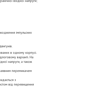
ранічної вхідної напруги;
шкодження імпульсних
двигунів.
ованих в одному корпусі.
длоговому варіанті. На
ідної напруги, а також
и наявним перемикачем
ладається з
хистом від перевищення