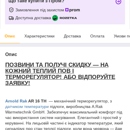
Що таке купити з Пром?
Замовлення під захистом
Доступна доставка
Опис
Характеристики
Доставка
Оплата
Умови п
Опис
ПОЗВИНИ ТА ПОЛУЧІ СКИДКУ — НА
КОЖНИЙ ТЕПЛИЙ ПОВ І
ТЕРМОРЕГУЛЯТОР! АБО ВІДПОРУЙТЕ
ЗАЯВКУ!
Arnold Rak
AR 16 TH
— механічний терморегулятор, з
датчиком температури
підлоги, виробництва A.Rak
Warmetechnik GmbH. Забезпечує максимальний комфорт під
час використання систем нагрівання. Елегантний і простий у
керуванні. На лицьовій частині є індикатор температури, який
сигналізує про стан теплої підлоги, коли вона червона — йде