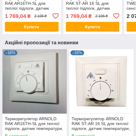
RAK AR16TH-SL для
RAK ST-AR 16 SL для
TWE0
теплої підлоги, датчик
теплої підлоги, датчик
сенс
температури, термостат
температури, термостат
прог
1 769,04
1 769,04
2 0
₴
₴
2 106 ₴
2 106 ₴
Арнольд Рак
Арнольд Рак
підл
Купити
Купити
Акційні пропозиції та новинки
–16%
–16%
Терморегулятор ARNOLD
Терморегулятор ARNOLD
RAK AR16TH-SL для теплої
RAK ST-AR 16 SL для теплої
підлоги, датчик температури,
підлоги, датчик температури,
термостат Арнольд Рак
термостат Арнольд Рак
В наявності
В наявності