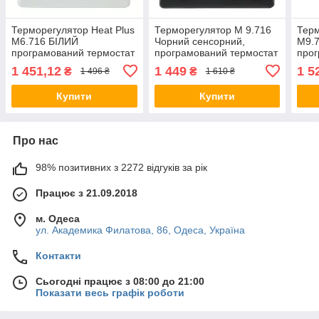
Терморегулятор Heat Plus
Терморегулятор M 9.716
Терм
M6.716 БІЛИЙ
Чорний сенсорний,
M9.7
програмований термостат
програмований термостат
прог
для теплої підлоги, датчик
для теплої підлоги, датчик
для 
1 451,12
1 449
1 5
₴
₴
1 496 ₴
1 610 ₴
температури
Купити
Купити
Про нас
98% позитивних з 2272 відгуків за рік
Працює з 21.09.2018
м. Одеса
ул. Академика Филатова, 86, Одеса, Україна
Контакти
Сьогодні працює з 08:00 до 21:00
Показати весь графік роботи