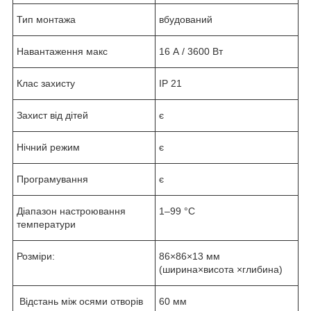
Тип монтажа
вбудований
Навантаження макс
16 А / 3600 Вт
Клас захисту
IP 21
Захист від дітей
є
Нічний режим
є
Програмування
є
Діапазон настроювання
1–99 °C
температури
Розміри:
86×86×13 мм
(ширина×висота ×глибина)
Відстань між осями отворів
60 мм