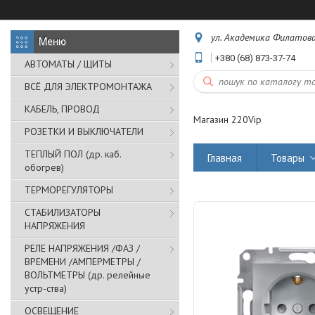
ул. Академика Филатова,
+380 (68) 873-37-74
АВТОМАТЫ / ЩИТЫ
ВСЁ ДЛЯ ЭЛЕКТРОМОНТАЖА
КАБЕЛЬ, ПРОВОД
Магазин 220Vip
РОЗЕТКИ И ВЫКЛЮЧАТЕЛИ
ТЕПЛЫЙ ПОЛ (др. каб.
Главная
Товары
обогрев)
ТЕРМОРЕГУЛЯТОРЫ
СТАБИЛИЗАТОРЫ
НАПРЯЖЕНИЯ
РЕЛЕ НАПРЯЖЕНИЯ /ФАЗ /
ВРЕМЕНИ /АМПЕРМЕТРЫ /
ВОЛЬТМЕТРЫ (др. релейные
устр-ства)
ОСВЕЩЕНИЕ