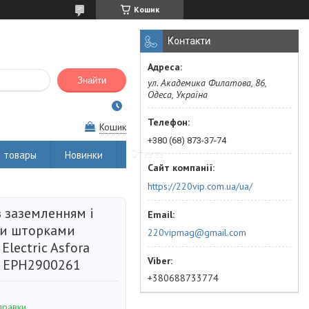
Кошик
Контакти
Знайти
ул. Академика Филатова, 86,
Одеса, Україна
Кошик
+380 (68) 873-37-74
 товары
Новинки
Отзывы
https://220vip.com.ua/ua/
з заземленням і
и шторками
220vipmag@gmail.com
Electric Asfora
 EPH2900261
+380688733774
правки