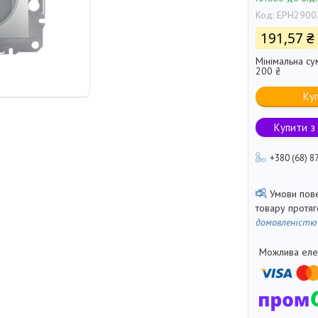
Код:
EPH2900
191,57 ₴
Мінімальна су
200 ₴
Ку
Купити з
+380 (68) 8
товару протя
домовленістю