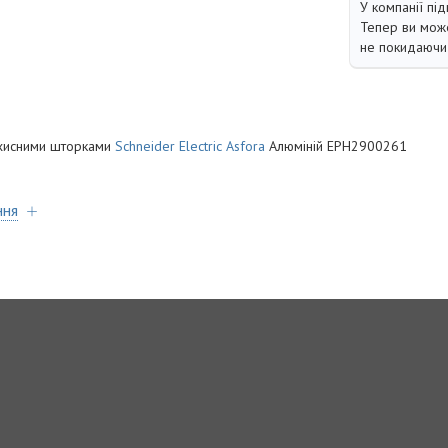
У компанії під
Тепер ви може
не покидаючи 
захисними шторками
Schneider Electric
Asfora
Алюміній EPH2900261
ння