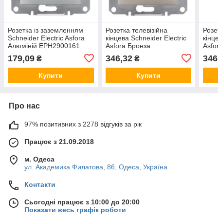
Розетка із заземленням
Розетка телевізійна
Розе
Schneider Electric Asfora
кінцева Schneider Electric
кінц
Алюміній EPH2900161
Asfora Бронза
Asfo
EPH3200169
179,09
346,32
346
₴
₴
Купити
Купити
Про нас
97% позитивних з 2278 відгуків за рік
Працює з 21.09.2018
м. Одеса
ул. Академика Филатова, 86, Одеса, Україна
Контакти
Сьогодні працює з 10:00 до 20:00
Показати весь графік роботи