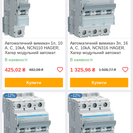
Автоматичний вимикач 1п, 10
Автоматичний вимикач 3п, 16
А, C, 10kA, NCN110 HAGER,
А, C, 10kA, NCN316 HAGER,
Хагер модульний автомат
Хагер модульний автомат
для щитів і боксів
для щитів і боксів
В наявності
В наявності
425,02
1 325,96
₴
₴
482,98 ₴
1 506,77 ₴
Купити
Купити
–12%
–12%