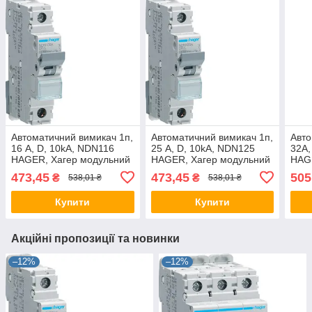
Автоматичний вимикач 1п,
Автоматичний вимикач 1п,
Авто
16 А, D, 10kA, NDN116
25 А, D, 10kA, NDN125
32А,
HAGER, Хагер модульний
HAGER, Хагер модульний
HAG
автомат для щитів і боксів
автомат для щитів і боксів
авто
473,45
473,45
505
₴
₴
538,01 ₴
538,01 ₴
Купити
Купити
Акційні пропозиції та новинки
–12%
–12%