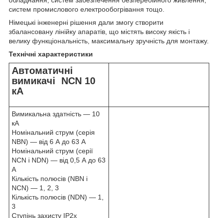
обладнання, систем забезпечення безперебійного живлення,
систем промислового електрообогрівання тощо.
Німецькі інженерні рішення дали змогу створити
збалансовану лінійку апаратів, що містять високу якість і
велику функціональність, максимальну зручність для монтажу.
Технічні характеристики
Автоматичні
вимикачі NCN 10
кА
Вимикальна здатність — 10
кА
Номінальний струм (серія
NBN) — від 6 А до 63 А
Номінальний струм (серії
NCN і NDN) — від 0,5 А до 63
А
Кількість полюсів (NBN і
NCN) — 1, 2, 3
Кількість полюсів (NDN) — 1,
3
Ступінь захисту IP2х