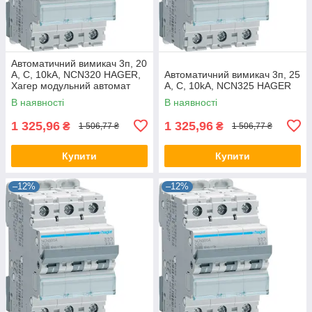
Автоматичний вимикач 3п, 20
А, C, 10kA, NCN320 HAGER,
Автоматичний вимикач 3п, 25
Хагер модульний автомат
А, C, 10kA, NCN325 HAGER
для щитів і боксів
В наявності
В наявності
1 325,96
1 325,96
₴
₴
1 506,77 ₴
1 506,77 ₴
Купити
Купити
–12%
–12%