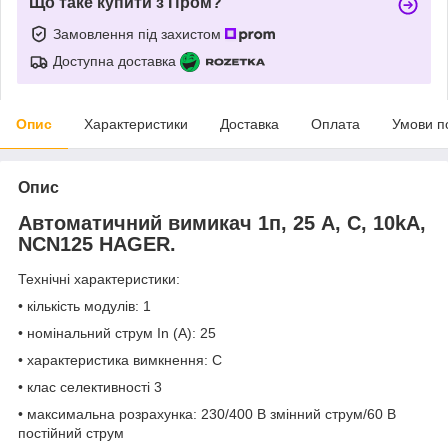
Що таке купити з Пром?
Замовлення під захистом
Доступна доставка
Опис
Характеристики
Доставка
Оплата
Умови п
Опис
Автоматичний вимикач 1п, 25 А, C, 10kA,
NCN125 HAGER.
Технічні характеристики:
• кількість модулів: 1
• номінальний струм In (A): 25
• характеристика вимкнення: C
• клас селективності 3
• максимальна розрахунка: 230/400 В змінний струм/60 В
постійний струм