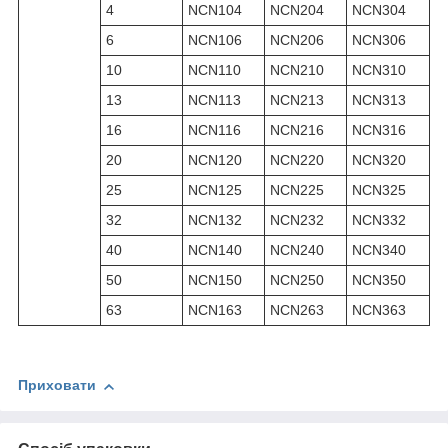
4
NCN104
NCN204
NCN304
6
NCN106
NCN206
NCN306
10
NCN110
NCN210
NCN310
13
NCN113
NCN213
NCN313
16
NCN116
NCN216
NCN316
20
NCN120
NCN220
NCN320
25
NCN125
NCN225
NCN325
32
NCN132
NCN232
NCN332
40
NCN140
NCN240
NCN340
50
NCN150
NCN250
NCN350
63
NCN163
NCN263
NCN363
Приховати