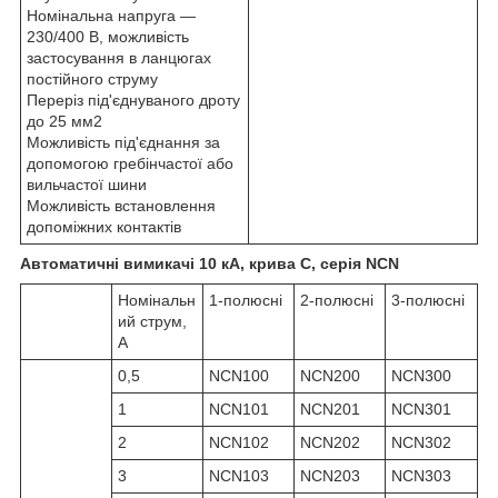
Номінальна напруга —
230/400 В, можливість
застосування в ланцюгах
постійного струму
Переріз під'єднуваного дроту
до 25 мм2
Можливість під'єднання за
допомогою гребінчастої або
вильчастої шини
Можливість встановлення
допоміжних контактів
Автоматичні вимикачі 10 кА, крива C, серія NCN
Номінальн
1-полюсні
2-полюсні
3-полюсні
ий струм,
А
0,5
NCN100
NCN200
NCN300
1
NCN101
NCN201
NCN301
2
NCN102
NCN202
NCN302
3
NCN103
NCN203
NCN303