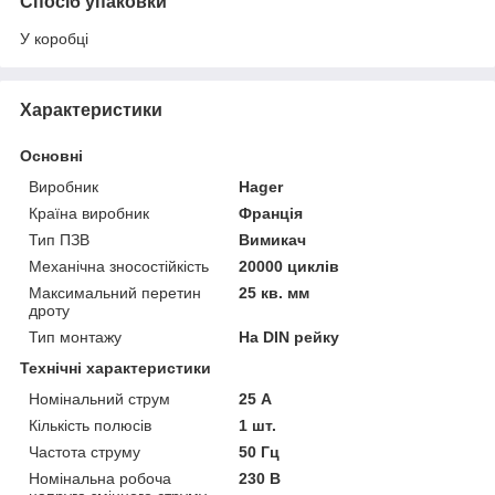
Спосіб упаковки
У коробці
Характеристики
Основні
Виробник
Hager
Країна виробник
Франція
Тип ПЗВ
Вимикач
Механічна зносостійкість
20000 циклів
Максимальний перетин
25 кв. мм
дроту
Тип монтажу
На DIN рейку
Технічні характеристики
Номінальний струм
25 А
Кількість полюсів
1 шт.
Частота струму
50 Гц
Номінальна робоча
230 В