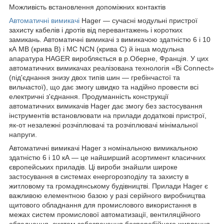
Можливість встановлення допоміжних контактів
Автоматичні вимикачі
Hager — сучасні модульні пристрої
захисту кабелів і дротів від перевантажень і коротких
замикань. Автоматичні вимикачі з вимикачою здатністю 6 і 10
кА MB (крива В) і MC NCN (крива С) й інша модульна
апаратура HAGER виробляється в р.Оберне, Франція. У цих
автоматичних вимикачах реалізована технологія «Bi Connect»
(під'єднання знизу двох типів шин — гребінчастої та
вильчастої), що дає змогу швидко та надійно провести всі
електричні з'єднання. Продуманність конструкції
автоматичних вимикачів Hager дає змогу без застосування
інструментів встановлювати на прилади додаткові пристрої,
як-от незалежні розчіплювачі та розчіплювачі мінімальної
напруги.
Автоматичні вимикачі Hager з номінальною вимикальною
здатністю 6 і 10 кА — це найширший асортимент класичних
європейських приладів. Ці вироби знайшли широке
застосування в системах енергорозподілу та захисту в
житловому та громадянському будівництві. Прилади Hager є
важливою елементною базою у разі серійного виробництва
щитового обладнання для промислового використання в
межах систем промислової автоматизації, вентиляційного