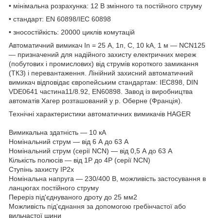
• мінімальна розрахунка: 12 В змінного та постійного струму
• стандарт: EN 60898/IEC 60898
• зносостійкість: 20000 циклів комутацій
Автоматичний вимикач In = 25 А, 1п, С, 10 kA, 1 м — NCN125
— призначений для надійного захисту електричних мереж
(побутових і промислових) від струмів короткого замикання
(ТКЗ) і перевантаження. Лінійний захисний автоматичний
вимикач відповідає європейським стандартам: IEC898, DIN
VDE0641 частина11/8.92, EN60898. Завод із виробництва
автоматів Хагер розташований у р. Оберне (Франція).
Технічні характеристики автоматичних вимикачів HAGER
Вимикальна здатність — 10 кА
Номінальний струм — від 6 А до 63 А
Номінальний струм (серії NCN) — від 0,5 А до 63 А
Кількість полюсів — від 1P до 4P (серії NCN)
Ступінь захисту IP2х
Номінальна напруга — 230/400 В, можливість застосування в
ланцюгах постійного струму
Переріз під'єднуваного дроту до 25 мм2
Можливість під'єднання за допомогою гребінчастої або
вильчастої шини