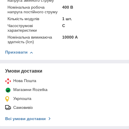
напруга змінного струму
Номінальна робоча
400 В
напруга постійного струму
Кількість модулів
1 шт.
Часострумові
C
характеристики
Номінальна вимикаюча
10000 А
здатність (Icn)
Приховати
Умови доставки
Нова Пошта
Магазини Rozetka
Укрпошта
Самовивіз
Всі умови доставки