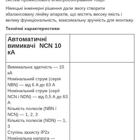
Німецькі інженерні рішення дали змогу створити
збалансовану лінійку апаратів, що містять високу якість і
велику функціональність, максимальну зручність для монтажу.
Технічні характеристики
Автоматичні
вимикачі NCN 10
кА
Вимикальна здатність — 10
кА
Номінальний струм (серія
NBN) — від 6 А до 63 А
Номінальний струм (серії
NCN і NDN) — від 0,5 А до 63
А
Кількість полюсів (NBN і
NCN) — 1, 2, 3
Кількість полюсів (NDN) — 1,
3
Ступінь захисту IP2х
Номінальна напруга —