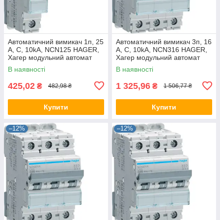
Автоматичний вимикач 1п, 25
Автоматичний вимикач 3п, 16
А, C, 10kA, NCN125 HAGER,
А, C, 10kA, NCN316 HAGER,
Хагер модульний автомат
Хагер модульний автомат
для щитів і боксів
для щитів і боксів
В наявності
В наявності
425,02
1 325,96
₴
₴
482,98 ₴
1 506,77 ₴
Купити
Купити
–12%
–12%