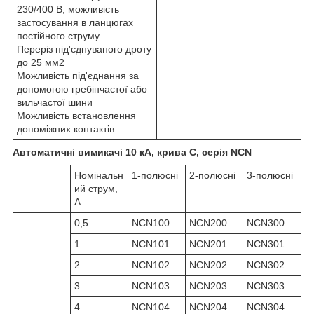
230/400 В, можливість
застосування в ланцюгах
постійного струму
Переріз під'єднуваного дроту
до 25 мм2
Можливість під'єднання за
допомогою гребінчастої або
вильчастої шини
Можливість встановлення
допоміжних контактів
Автоматичні вимикачі 10 кА, крива C, серія NCN
Номінальн
1-полюсні
2-полюсні
3-полюсні
ий струм,
А
0,5
NCN100
NCN200
NCN300
1
NCN101
NCN201
NCN301
2
NCN102
NCN202
NCN302
3
NCN103
NCN203
NCN303
4
NCN104
NCN204
NCN304