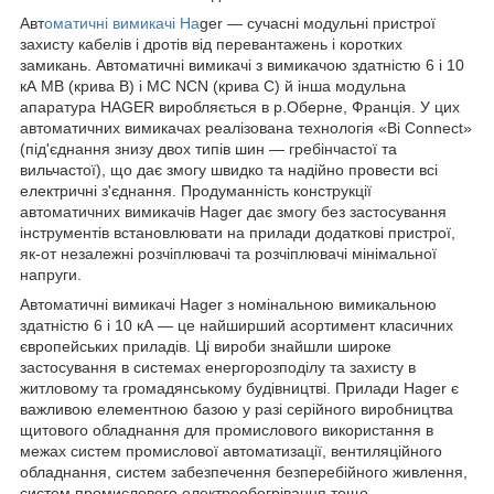
Авт
оматичні вимикачі Ha
ger — сучасні модульні пристрої
захисту кабелів і дротів від перевантажень і коротких
замикань. Автоматичні вимикачі з вимикачою здатністю 6 і 10
кА MB (крива В) і MC NCN (крива С) й інша модульна
апаратура HAGER виробляється в р.Оберне, Франція. У цих
автоматичних вимикачах реалізована технологія «Bi Connect»
(під'єднання знизу двох типів шин — гребінчастої та
вильчастої), що дає змогу швидко та надійно провести всі
електричні з'єднання. Продуманність конструкції
автоматичних вимикачів Hager дає змогу без застосування
інструментів встановлювати на прилади додаткові пристрої,
як-от незалежні розчіплювачі та розчіплювачі мінімальної
напруги.
Автоматичні вимикачі Hager з номінальною вимикальною
здатністю 6 і 10 кА — це найширший асортимент класичних
європейських приладів. Ці вироби знайшли широке
застосування в системах енергорозподілу та захисту в
житловому та громадянському будівництві. Прилади Hager є
важливою елементною базою у разі серійного виробництва
щитового обладнання для промислового використання в
межах систем промислової автоматизації, вентиляційного
обладнання, систем забезпечення безперебійного живлення,
систем промислового електрообогрівання тощо.