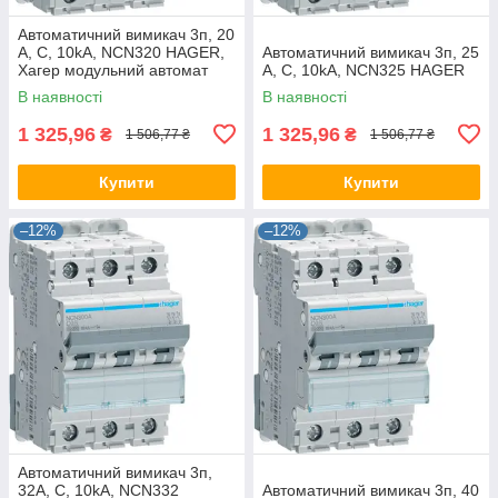
Автоматичний вимикач 3п, 20
А, C, 10kA, NCN320 HAGER,
Автоматичний вимикач 3п, 25
Хагер модульний автомат
А, C, 10kA, NCN325 HAGER
для щитів і боксів
В наявності
В наявності
1 325,96
1 325,96
₴
₴
1 506,77 ₴
1 506,77 ₴
Купити
Купити
–12%
–12%
Автоматичний вимикач 3п,
32А, C, 10kA, NCN332
Автоматичний вимикач 3п, 40