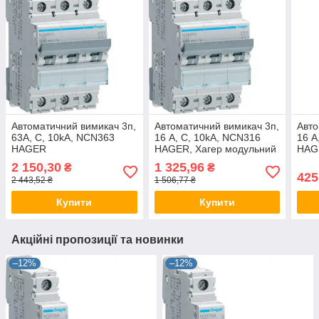
Автоматичний вимикач 3п,
Автоматичний вимикач 3п,
Авто
63А, C, 10kA, NCN363
16 А, C, 10kA, NCN316
16 А
HAGER
HAGER, Хагер модульний
HAG
автомат для щитів і боксів
авто
2 150,30
1 325,96
₴
₴
425
2 443,52 ₴
1 506,77 ₴
Купити
Купити
Акційні пропозиції та новинки
–12%
–12%