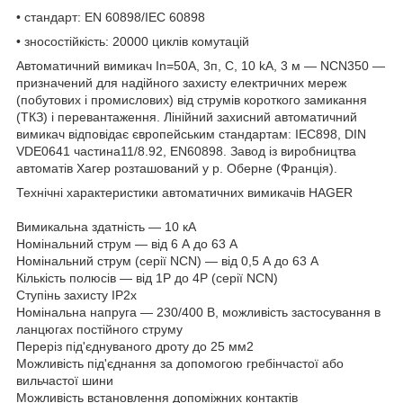
• стандарт: EN 60898/IEC 60898
• зносостійкість: 20000 циклів комутацій
Автоматичний вимикач In=50А, 3п, С, 10 kA, 3 м — NCN350 —
призначений для надійного захисту електричних мереж
(побутових і промислових) від струмів короткого замикання
(ТКЗ) і перевантаження. Лінійний захисний автоматичний
вимикач відповідає європейським стандартам: IEC898, DIN
VDE0641 частина11/8.92, EN60898. Завод із виробництва
автоматів Хагер розташований у р. Оберне (Франція).
Технічні характеристики автоматичних вимикачів HAGER
Вимикальна здатність — 10 кА
Номінальний струм — від 6 А до 63 А
Номінальний струм (серії NCN) — від 0,5 А до 63 А
Кількість полюсів — від 1P до 4P (серії NCN)
Ступінь захисту IP2х
Номінальна напруга — 230/400 В, можливість застосування в
ланцюгах постійного струму
Переріз під'єднуваного дроту до 25 мм2
Можливість під'єднання за допомогою гребінчастої або
вильчастої шини
Можливість встановлення допоміжних контактів