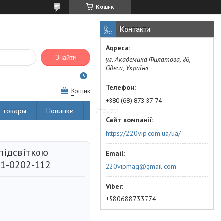
Кошик
Контакти
Знайти
ул. Академика Филатова, 86,
Одеса, Україна
Кошик
+380 (68) 873-37-74
 товары
Новинки
Отзывы
https://220vip.com.ua/ua/
підсвіткою
01-0202-112
220vipmag@gmail.com
+380688733774