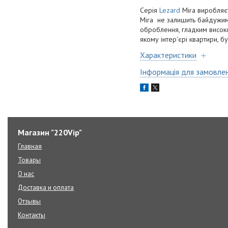
Серія
Lezard
Mira виробляєт
Mira не залишить байдужими
оброблення, гладким висок
якому інтер'єрі квартири, б
Характеристики
Інформація для замовле
Магазин "220Vip"
Главная
Товары
О нас
Доставка и оплата
Отзывы
Контакты