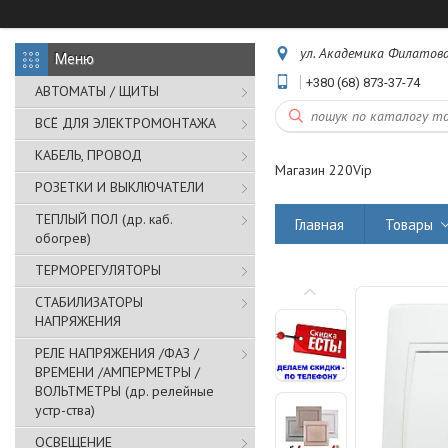
ул. Академика Филатова,
+380 (68) 873-37-74
АВТОМАТЫ / ЩИТЫ
ВСЁ ДЛЯ ЭЛЕКТРОМОНТАЖА
КАБЕЛЬ, ПРОВОД
Магазин 220Vip
РОЗЕТКИ И ВЫКЛЮЧАТЕЛИ
ТЕПЛЫЙ ПОЛ (др. каб.
Главная
Товары
обогрев)
ТЕРМОРЕГУЛЯТОРЫ
СТАБИЛИЗАТОРЫ
НАПРЯЖЕНИЯ
РЕЛЕ НАПРЯЖЕНИЯ /ФАЗ /
ВРЕМЕНИ /АМПЕРМЕТРЫ /
ВОЛЬТМЕТРЫ (др. релейные
устр-ства)
ОСВЕЩЕНИЕ