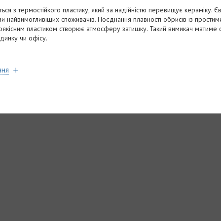
ься з термостійкого пластику, який за надійністю перевищує кераміку. 
 найвимогливіших споживачів. Поєднання плавності обрисів із простим
оякісним пластиком створює атмосферу затишку. Такий вимикач матиме о
удинку чи офісу.
ння