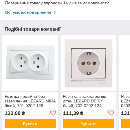
Повернення товару впродовж 14 днів за домовленістю
Всі умови повернення
Подібні товари компанії
Розетка подвійна без
Розетка із захистом від
Розе
заземлення LEZARD MIRA
дітей LEZARD DERIY
LEZA
білий, 701-0202-128
білий, 702-0202-124
0202
133,68
111,39
131
₴
₴
Купити
Купити