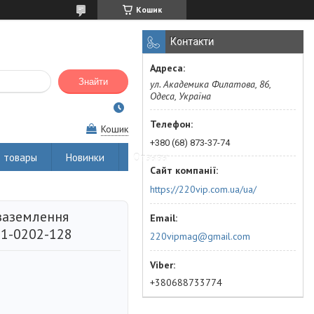
Кошик
Контакти
Знайти
ул. Академика Филатова, 86,
Одеса, Україна
Кошик
+380 (68) 873-37-74
 товары
Новинки
Отзывы
https://220vip.com.ua/ua/
 заземлення
01-0202-128
220vipmag@gmail.com
+380688733774