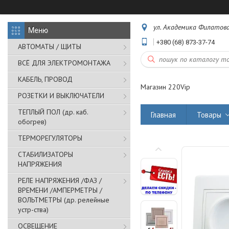
ул. Академика Филатова,
+380 (68) 873-37-74
АВТОМАТЫ / ЩИТЫ
ВСЁ ДЛЯ ЭЛЕКТРОМОНТАЖА
КАБЕЛЬ, ПРОВОД
Магазин 220Vip
РОЗЕТКИ И ВЫКЛЮЧАТЕЛИ
ТЕПЛЫЙ ПОЛ (др. каб.
Главная
Товары
обогрев)
ТЕРМОРЕГУЛЯТОРЫ
СТАБИЛИЗАТОРЫ
НАПРЯЖЕНИЯ
РЕЛЕ НАПРЯЖЕНИЯ /ФАЗ /
ВРЕМЕНИ /АМПЕРМЕТРЫ /
ВОЛЬТМЕТРЫ (др. релейные
устр-ства)
ОСВЕЩЕНИЕ