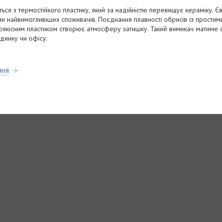
ься з термостійкого пластику, який за надійністю перевищує кераміку. 
 найвимогливіших споживачів. Поєднання плавності обрисів із простим
оякісним пластиком створює атмосферу затишку. Такий вимикач матиме о
удинку чи офісу.
ння