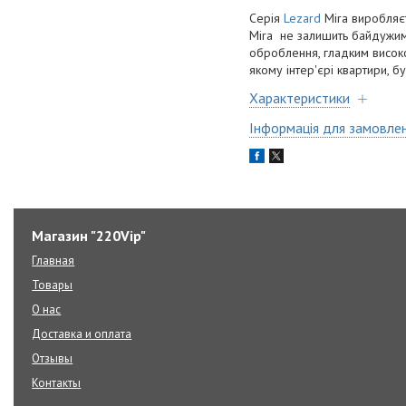
Серія
Lezard
Mira виробляєт
Mira не залишить байдужими
оброблення, гладким висок
якому інтер'єрі квартири, б
Характеристики
Інформація для замовле
Магазин "220Vip"
Главная
Товары
О нас
Доставка и оплата
Отзывы
Контакты