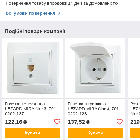
Повернення товару впродовж 14 днів за домовленістю
Всі умови повернення
Подібні товари компанії
Розетка телефонна
Розетка з кришкою
Розе
LEZARD MIRA білий, 701-
LEZARD MIRA білий, 701-
LEZ
0202-137
0202-123
біли
122,16
137,52
219
₴
₴
Купити
Купити