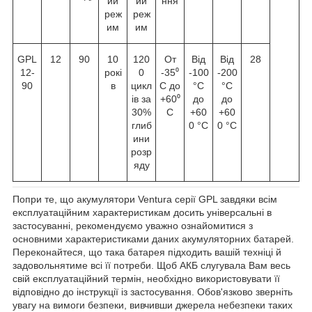
ий
ий
ння
реж
реж
им
им
GPL
12
90
10
120
От
Від
Від
28
12-
рокі
0
-35⁰
-100
-200
90
в
цикл
С до
°C
°C
ів за
+60⁰
до
до
30%
С
+60
+60
глиб
0 °C
0 °C
ини
розр
яду
Попри те, що акумулятори Ventura серії GPL завдяки всім
експлуатаційним характеристикам досить універсальні в
застосуванні, рекомендуємо уважно ознайомитися з
основними характеристиками даних акумуляторних батарей.
Переконайтеся, що така батарея підходить вашій техніці й
задовольнятиме всі її потреби. Щоб АКБ слугувала Вам весь
свій експлуатаційний термін, необхідно використовувати її
відповідно до інструкції із застосування. Обов'язково зверніть
увагу на вимоги безпеки, вивчивши джерела небезпеки таких