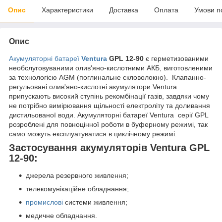
Опис
Характеристики
Доставка
Оплата
Умови п
Опис
Акумуляторні батареї
Ventura
GPL 12-90
є герметизованими
необслуговуваними олив'яно-кислотними АКБ, виготовленими
за технологією AGM (поглинальне скловолокно). Клапанно-
регульовані олив'яно-кислотні акумулятори Ventura
припускають високий ступінь рекомбінації газів, завдяки чому
не потрібно вимірювання щільності електроліту та доливання
дистильованої води. Акумуляторні батареї Ventura серії GPL
розроблені для повноцінної роботи в буферному режимі, так
само можуть експлуатуватися в циклічному режимі.
Застосування акумуляторів Ventura GPL
12-90:
джерела резервного живлення;
телекомунікаційне обладнання;
промислові
системи живлення;
медичне обладнання.