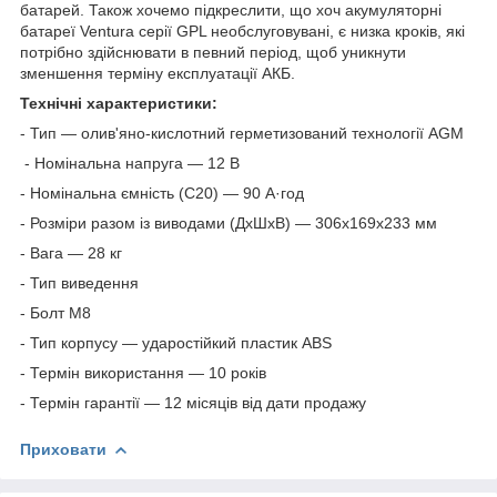
батарей. Також хочемо підкреслити, що хоч акумуляторні
батареї Ventura серії GPL необслуговувані, є низка кроків, які
потрібно здійснювати в певний період, щоб уникнути
зменшення терміну експлуатації АКБ.
Технічні характеристики:
- Тип — олив'яно-кислотний герметизований технології AGM
- Номінальна напруга — 12 В
- Номінальна ємність (С20) — 90 А·год
- Розміри разом із виводами (ДхШхВ) — 306х169х233 мм
- Вага — 28 кг
- Тип виведення
- Болт М8
- Тип корпусу — ударостійкий пластик ABS
- Термін використання — 10 років
- Термін гарантії — 12 місяців від дати продажу
Приховати