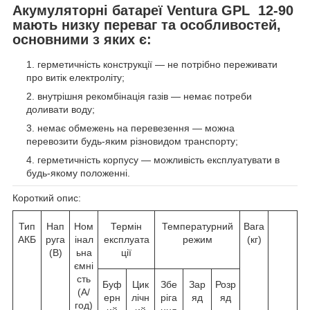
Акумуляторні батареї Ventura GPL 12-90
мають низку переваг та особливостей,
основними з яких є:
герметичність конструкції — не потрібно переживати
про витік електроліту;
внутрішня рекомбінація газів — немає потреби
доливати воду;
немає обмежень на перевезення — можна
перевозити будь-яким різновидом транспорту;
герметичність корпусу — можливість експлуатувати в
будь-якому положенні.
Короткий опис:
Тип
Нап
Ном
Термін
Температурний
Вага
АКБ
руга
інал
експлуата
режим
(кг)
(В)
ьна
ції
ємні
сть
Буф
Цик
Збе
Зар
Розр
(А/
ерн
лічн
ріга
яд
яд
год)