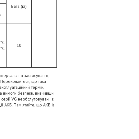
Вага (кг)
д
 °C
10
 °C
версальні в застосуванні,
Переконайтеся, що така
експлуатаційний термін,
 на вимоги безпеки, вивчивши
серії VG необслуговувані, є
ї АКБ. Пам'ятайте, що АКБ із