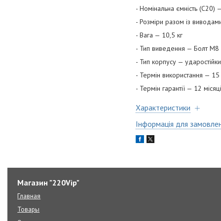
- Номінальна ємність (С20) 
- Розміри разом із вивода
- Вага — 10,5 кг
- Тип виведення — Болт М8
- Тип корпусу — ударостійк
- Термін використання — 1
- Термін гарантії — 12 міся
Характеристики
Інформація для замовле
Магазин "220Vip"
Главная
Товары