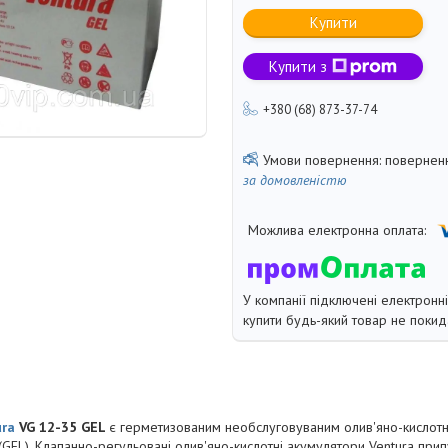
Купити
Купити з
+380 (68) 873-37-74
поверненн
за домовленістю
У компанії підключені електронн
купити будь-який товар не покид
ura
VG 12-35 GEL
є герметизованим необслуговуваним олив'яно-кислот
(GEL). Клапанно-регульовані олив'яно-кислотні акумулятори Ventura прип