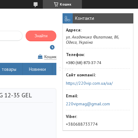
Кошик
Контакти
Знайти
ул. Академика Филатова, 86,
Одеса, Україна
Кошик
+380 (68) 873-37-74
 товары
Новинки
Отзывы
https://220vip.com.ua/ua/
G 12-35 GEL
220vipmag@gmail.com
+380688733774