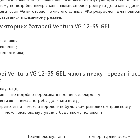
и чому не потрібно вимірювання щільності електроліту та доливання дист
ura серії VG виготовлені з чистого свинцю. АКБ розроблені для повно
уатуватися в циклічному режимі.
ляторних батарей Ventura VG 12-35 GEL:
ладнання;
ивлення;
оенергетика;
еї Ventura VG 12-35 GEL мають низку переваг і ос
:
плуатації;
кції — не потрібно переживати про витік електроліту;
ія газів — немає потреби доливати воду;
еревезення — можна перевозити будь-яким різновидом транспорту;
 — можливість експлуатувати в будь-якому положенні.
Термін експлуатації
Температурний режим