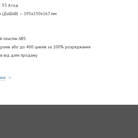
— 35 А·год
ми (ДхШхВ) — 195х130х167 мм
ий пластик ABS
5 років або до 400 циклів за 100% розряджання
ців від дати продажу
ння