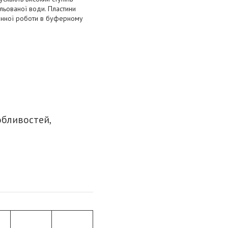
ильованої води. Пластини
цінної роботи в буферному
обливостей,