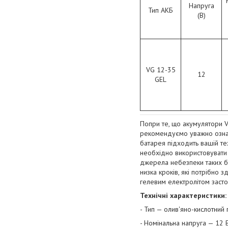
Напруга
Тип АКБ
(В)
VG 12-35
12
GEL
Попри те, що акумулятори Ve
рекомендуємо уважно ознай
батарея підходить вашій тех
необхідно використовувати ї
джерела небезпеки таких ба
низка кроків, які потрібно 
гелевим електролітом засто
Технічні характеристики:
- Тип — олив'яно-кислотний
- Номінальна напруга — 12 