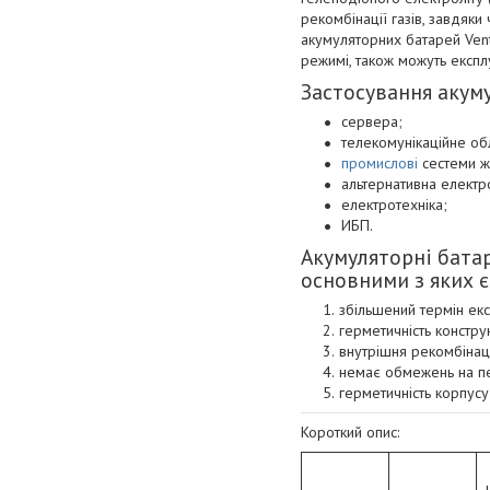
рекомбінації газів, завдяк
акумуляторних батарей Vent
режимі, також можуть експл
Застосування акуму
сервера;
телекомунікаційне об
промислові
сестеми ж
альтернативна електр
електротехніка;
ИБП.
Акумуляторні батар
основними з яких є
збільшений термін екс
герметичність констру
внутрішня рекомбінац
немає обмежень на п
герметичність корпусу
Короткий опис: