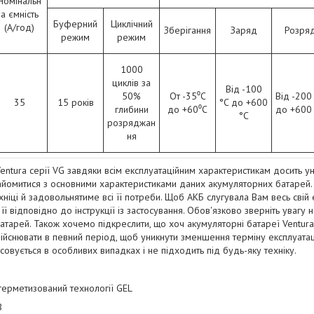
Номінальн
а ємність
Буферний
Циклічний
(А/год)
Зберігання
Заряд
Розря
режим
режим
1000
циклів за
Від -100
50%
От -35⁰С
Від -200
35
15 років
°C до +600
глибини
до +60⁰С
до +600
°C
розряджан
ня
ntura серії VG завдяки всім експлуатаційним характеристикам досить уні
омитися з основними характеристиками даних акумуляторних батарей. 
ніці й задовольнятиме всі її потреби. Щоб АКБ слугувала Вам весь свій 
ї відповідно до інструкції із застосування. Обов'язково зверніть увагу
тарей. Також хочемо підкреслити, що хоч акумуляторні батареї Ventura 
здійснювати в певний період, щоб уникнути зменшення терміну експлуатаці
совується в особливих випадках і не підходить під будь-яку техніку.
 герметизований технології GEL
В