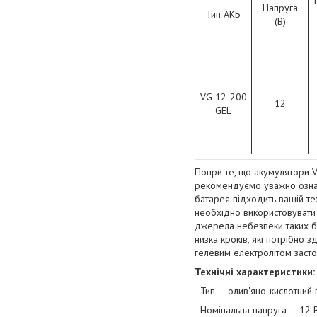
Напруга
Тип АКБ
(В)
VG 12-200
12
GEL
Попри те, що акумулятори Ve
рекомендуємо уважно ознай
батарея підходить вашій тех
необхідно використовувати ї
джерела небезпеки таких ба
низка кроків, які потрібно 
гелевим електролітом засто
Технічні характеристики:
- Тип — олив'яно-кислотний
- Номінальна напруга — 12 