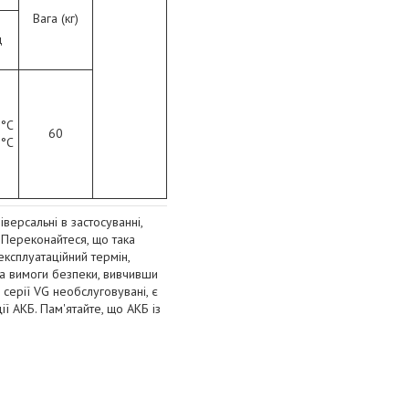
Вага (кг)
д
 °C
60
 °C
версальні в застосуванні,
Переконайтеся, що така
експлуатаційний термін,
 на вимоги безпеки, вивчивши
серії VG необслуговувані, є
ї АКБ. Пам'ятайте, що АКБ із