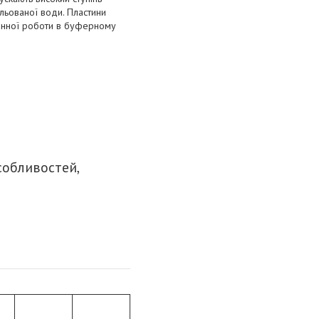
ильованої води. Пластини
цінної роботи в буферному
собливостей,