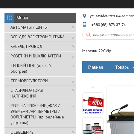
ул. Академика Филатова,
+380 (68) 873-37-74
АВТОМАТЫ / ЩИТЫ
ВСЁ ДЛЯ ЭЛЕКТРОМОНТАЖА
КАБЕЛЬ, ПРОВОД
Магазин 220Vip
РОЗЕТКИ И ВЫКЛЮЧАТЕЛИ
ТЕПЛЫЙ ПОЛ (др. каб.
Главная
Товары
обогрев)
ТЕРМОРЕГУЛЯТОРЫ
СТАБИЛИЗАТОРЫ
НАПРЯЖЕНИЯ
РЕЛЕ НАПРЯЖЕНИЯ /ФАЗ /
ВРЕМЕНИ /АМПЕРМЕТРЫ /
ВОЛЬТМЕТРЫ (др. релейные
устр-ства)
ОСВЕЩЕНИЕ