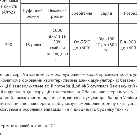
Номінальн
а ємність
Буферний
Циклічний
(А/год)
Зберігання
Заряд
Розря
режим
режим
1000
циклів за
Від -100
50%
От -35⁰С
Від -200
200
15 років
°C до +600
глибини
до +60⁰С
до +600
°C
розряджан
ня
ntura серії VG завдяки всім експлуатаційним характеристикам досить уні
омитися з основними характеристиками даних акумуляторних батарей. 
ніці й задовольнятиме всі її потреби. Щоб АКБ слугувала Вам весь свій 
ї відповідно до інструкції із застосування. Обов'язково зверніть увагу
тарей. Також хочемо підкреслити, що хоч акумуляторні батареї Ventura 
здійснювати в певний період, щоб уникнути зменшення терміну експлуатаці
совується в особливих випадках і не підходить під будь-яку техніку.
 герметизований технології GEL
В