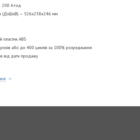
— 200 А·год
ми (ДхШхВ) — 526х238х246 мм
ий пластик ABS
5 років або до 400 циклів за 100% розряджання
ців від дати продажу
ння