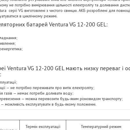
и чому не потрібно вимірювання щільності електроліту та доливання дист
ura серії VG виготовлені з чистого свинцю. АКБ розроблені для повно
уатуватися в циклічному режимі.
ляторних батарей Ventura VG 12-200 GEL:
ладнання;
ивлення;
оенергетика;
еї Ventura VG 12-200 GEL мають низку переваг і о
:
плуатації;
кції — не потрібно переживати про витік електроліту;
ія газів — немає потреби доливати воду;
еревезення — можна перевозити будь-яким різновидом транспорту;
 — можливість експлуатувати в будь-якому положенні.
Термін експлуатації
Температурний режим