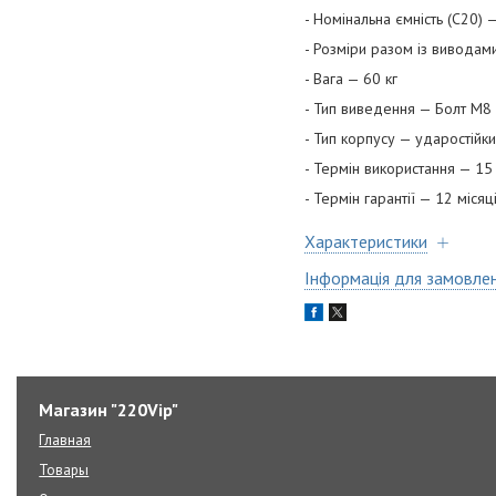
- Номінальна ємність (С20) 
- Розміри разом із вивода
- Вага — 60 кг
- Тип виведення — Болт М8
- Тип корпусу — ударостійк
- Термін використання — 1
- Термін гарантії — 12 міся
Характеристики
Інформація для замовле
Магазин "220Vip"
Главная
Товары