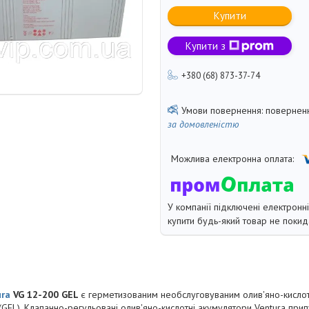
Купити
Купити з
+380 (68) 873-37-74
поверненн
за домовленістю
У компанії підключені електронн
купити будь-який товар не покид
ura
VG 12-200 GEL
є герметизованим необслуговуваним олив'яно-кисло
(GEL). Клапанно-регульовані олив'яно-кислотні акумулятори Ventura прип