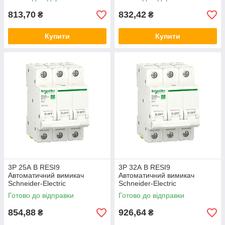
модульний Шнайдер автомат
модульний Шнайдер автомат
813,70
832,42
₴
₴
Купити
Купити
3P 25А B RESI9
3P 32А B RESI9
Автоматичний вимикач
Автоматичний вимикач
Schneider-Electric
Schneider-Electric
триполюсний, R9F02325,
триполюсний, R9F02332,
Готово до відправки
Готово до відправки
модульний Шнайдер автомат
модульний Шнайдер автомат
854,88
926,64
₴
₴