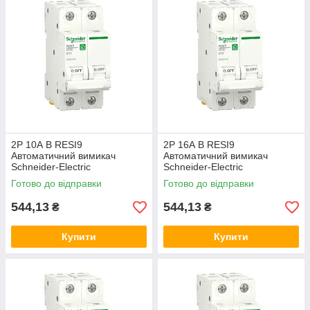
2P 10А B RESI9
2P 16А B RESI9
Автоматичний вимикач
Автоматичний вимикач
Schneider-Electric
Schneider-Electric
двополюсний, R9F02210,
двополюсний, R9F02216,
Готово до відправки
Готово до відправки
модульний Шнайдер автомат
модульний Шнайдер автомат
544,13
544,13
₴
₴
Купити
Купити