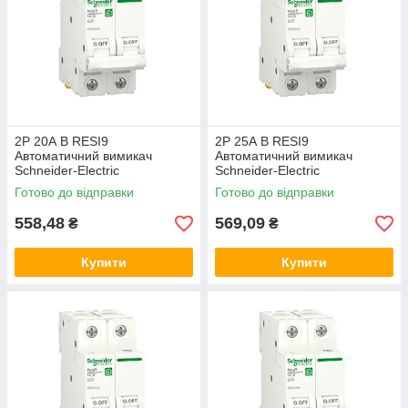
2P 20А B RESI9
2P 25А B RESI9
Автоматичний вимикач
Автоматичний вимикач
Schneider-Electric
Schneider-Electric
двополюсний, R9F02220,
двополюсний, R9F02225,
Готово до відправки
Готово до відправки
модульний Шнайдер автомат
модульний Шнайдер автомат
558,48
569,09
₴
₴
Купити
Купити