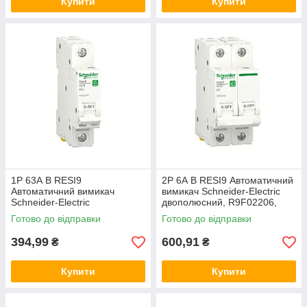
Купити
Купити
1P 63А B RESI9
2P 6А B RESI9 Автоматичний
Автоматичний вимикач
вимикач Schneider-Electric
Schneider-Electric
двополюсний, R9F02206,
однополюсний, R9F02163,
модульний Шнайдер автомат
Готово до відправки
Готово до відправки
модульний Шнайдер автомат
394,99
600,91
₴
₴
Купити
Купити