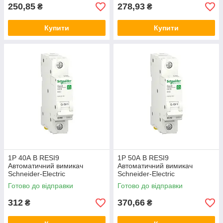
250,85
278,93
₴
₴
Купити
Купити
1P 40А B RESI9
1P 50А B RESI9
Автоматичний вимикач
Автоматичний вимикач
Schneider-Electric
Schneider-Electric
однополюсний, R9F02140,
однополюсний, R9F02150,
Готово до відправки
Готово до відправки
модульний Шнайдер автомат
модульний Шнайдер автомат
312
370,66
₴
₴