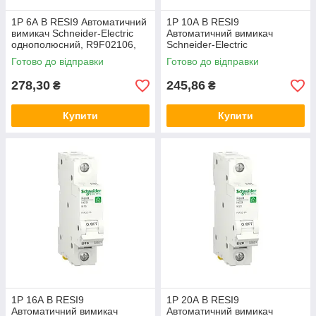
1P 6А B RESI9 Автоматичний
1P 10А B RESI9
вимикач Schneider-Electric
Автоматичний вимикач
однополюсний, R9F02106,
Schneider-Electric
модульний Шнайдер автомат
однополюсний, R9F02110,
Готово до відправки
Готово до відправки
модульний Шнайдер автомат
278,30
245,86
₴
₴
Купити
Купити
1P 16А B RESI9
1P 20А B RESI9
Автоматичний вимикач
Автоматичний вимикач