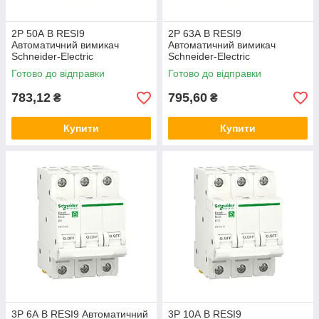
2P 50А B RESI9
2P 63А B RESI9
Автоматичний вимикач
Автоматичний вимикач
Schneider-Electric
Schneider-Electric
двополюсний, R9F02250,
двополюсний, R9F02263,
Готово до відправки
Готово до відправки
модульний Шнайдер автомат
модульний Шнайдер автомат
783,12
795,60
₴
₴
Купити
Купити
3P 6А B RESI9 Автоматичний
3P 10А B RESI9