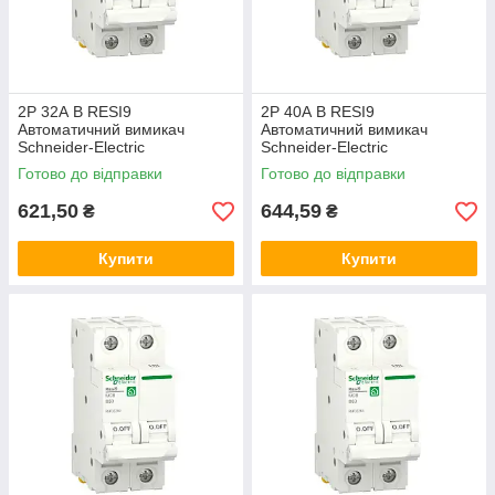
2P 32А B RESI9
2P 40А B RESI9
Автоматичний вимикач
Автоматичний вимикач
Schneider-Electric
Schneider-Electric
двополюсний, R9F022332,
двополюсний, R9F02240,
Готово до відправки
Готово до відправки
модульний Шнайдер автомат
модульний Шнайдер автомат
621,50
644,59
₴
₴
Купити
Купити