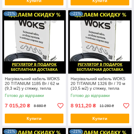
Купити
Купити
–21%
–21%
Нагрівальний кабель WOKS
Нагрівальний кабель WOKS
20 TITANIUM 1185 Вт / 62 м
20 TITANIUM 1326 Вт / 70 м
(9,3 м2) у стяжку, тепла
(10,5 м2) у стяжку, тепла
підлога електрична Вокс
підлога електрична Вокс
Готово до відправки
Готово до відправки
7 015,20
8 911,20
₴
₴
8 880 ₴
11 280 ₴
Купити
Купити
–21%
–21%