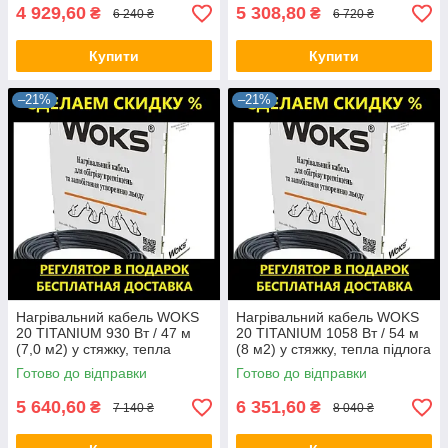
4 929,60
5 308,80
₴
₴
6 240 ₴
6 720 ₴
Купити
Купити
–21%
–21%
Нагрівальний кабель WOKS
Нагрівальний кабель WOKS
20 TITANIUM 930 Вт / 47 м
20 TITANIUM 1058 Вт / 54 м
(7,0 м2) у стяжку, тепла
(8 м2) у стяжку, тепла підлога
підлога електрична Вокс
електрична Вокс
Готово до відправки
Готово до відправки
5 640,60
6 351,60
₴
₴
7 140 ₴
8 040 ₴