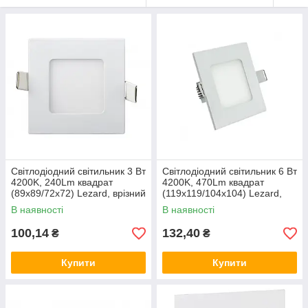
Світлодіодний світильник 3 Вт
Світлодіодний світильник 6 Вт
4200K, 240Lm квадрат
4200K, 470Lm квадрат
(89x89/72x72) Lezard, врізний
(119x119/104x104) Lezard,
даунтлайт, Лезард downlight
врізний даунлайт, Лезард
В наявності
В наявності
downlight
100,14
132,40
₴
₴
Купити
Купити