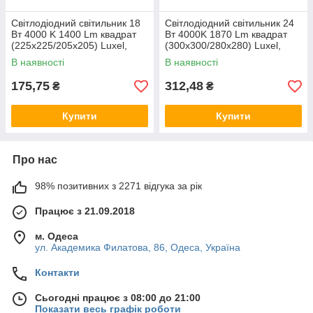
Світлодіодний світильник 18
Світлодіодний світильник 24
Вт 4000 K 1400 Lm квадрат
Вт 4000K 1870 Lm квадрат
(225x225/205x205) Luxel,
(300x300/280x280) Luxel,
врізний даунлайт лід панель
врізний даунтлайт лід панель
В наявності
В наявності
DLS-18N
DLS-24N
175,75
312,48
₴
₴
Купити
Купити
Про нас
98% позитивних з 2271 відгука за рік
Працює з 21.09.2018
м. Одеса
ул. Академика Филатова, 86, Одеса, Україна
Контакти
Сьогодні працює з 08:00 до 21:00
Показати весь графік роботи