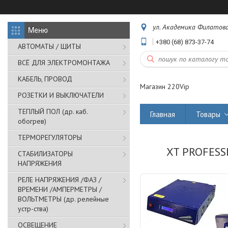
ул. Академика Филатова,
+380 (68) 873-37-74
АВТОМАТЫ / ЩИТЫ
ВСЁ ДЛЯ ЭЛЕКТРОМОНТАЖА
КАБЕЛЬ, ПРОВОД
Магазин 220Vip
РОЗЕТКИ И ВЫКЛЮЧАТЕЛИ
ТЕПЛЫЙ ПОЛ (др. каб.
Главная
Товары
обогрев)
ТЕРМОРЕГУЛЯТОРЫ
XT PROFESSI
СТАБИЛИЗАТОРЫ
НАПРЯЖЕНИЯ
РЕЛЕ НАПРЯЖЕНИЯ /ФАЗ /
ВРЕМЕНИ /АМПЕРМЕТРЫ /
ВОЛЬТМЕТРЫ (др. релейные
устр-ства)
ОСВЕЩЕНИЕ