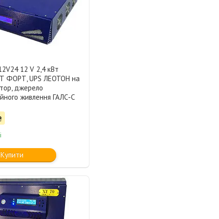
2V24 12 V 2,4 кВт
 ФОРТ, UPS ЛЕОТОН на
ятор, джерело
ійного живлення ГАЛС-С
₴
і
Купити