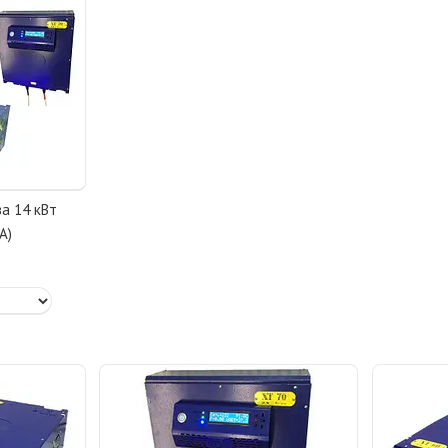
ва 14 кВт
А)