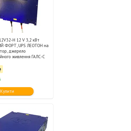
2V32-H 12 V 3,2 кВт
Й ФОРТ, UPS ЛЕОТОН на
ятор, джерело
ійного живлення ГАЛС-С
₴
і
Купити