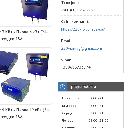
+380 (68) 873-37-74
https://220vip.com.ua/ua/
 3 КВт / Пікова 4 кВт (24-
зарядки 15А)
220vipmag@gmail.com
+380688733774
Графік роботи
Понеділок
08:00
21:00
Вівторок
08:00
21:00
 9 КВт / Пікова 12 кВт (24-
Середа
08:00
21:00
зарядки 15А)
Четвер
08:00
21:00
Пʼятниця
08:00
21:00