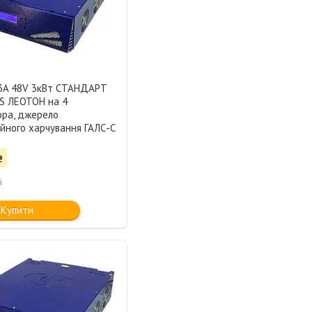
3A 48V 3кВт СТАНДАРТ
S ЛЕОТОН на 4
ора, джерело
йного харчування ГАЛС-С
₴
і
Купити