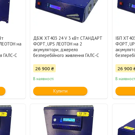
Вт
ДБЖ XT403 24 V 3 кВт СТАНДАРТ
ІБП XT40
ЛЕОТОН на
ФОРТ, UPS ЛЕОТОН на 2
ФОРТ, UP
акумулятори, джерело
акумулят
я ГАЛС-С
безперебійного живлення ГАЛС-С
безперебі
26 900 ₴
26 900 
В наявності
В наявност
Купити