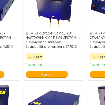
 кВт
ДБЖ XT-12V15-Н 12 V 1,5 кВт
ДБЖ XT-1
ЛЕОТОН на
НАСТУСНИЙ ФОРТ, UPS ЛЕОТОН на
СТАНДАРТ
1 акумулятор, джерело
1 акумул
я ГАЛС-С
безперебійного живлення ГАЛС-С
безпереб
22 900 ₴
32 900 
В наявності
В наявност
Купити