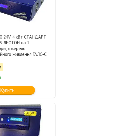
 24V 4 кВт СТАНДАРТ
S ЛЕОТОН на 2
ори, джерело
ійного живлення ГАЛС-С
₴
і
Купити