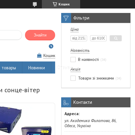
Кошик
Фільтри
Ціна
Знайти
Наявність
Кошик
В наявності
34
 товары
Новинки
Отзывы
Акція
Товари зі знижками
34
и сонце-вітер
Контакти
ул. Академика Филатова, 86,
Одеса, Україна