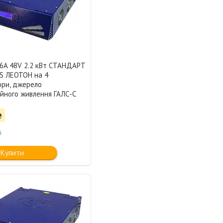
A 48V 2.2 кВт СТАНДАРТ
S ЛЕОТОН на 4
ори, джерело
ійного живлення ГАЛС-С
₴
і
Купити