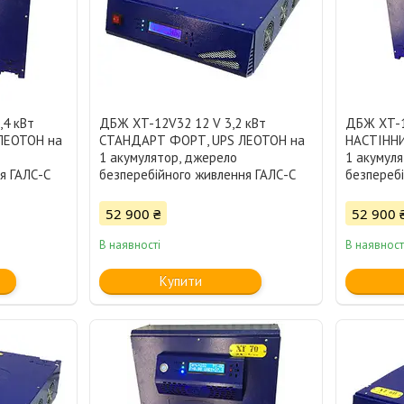
,4 кВт
ДБЖ XT-12V32 12 V 3,2 кВт
ДБЖ XT-1
ЛЕОТОН на
СТАНДАРТ ФОРТ, UPS ЛЕОТОН на
НАСТІННИ
1 акумулятор, джерело
1 акумул
я ГАЛС-С
безперебійного живлення ГАЛС-С
безпереб
52 900 ₴
52 900 
В наявності
В наявност
Купити