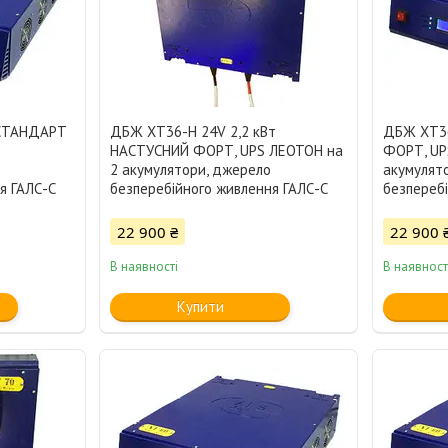
 СТАНДАРТ
ДБЖ XT36-H 24V 2,2 кВт
ДБЖ XT36
2
НАСТУСНИЙ ФОРТ, UPS ЛЕОТОН на
ФОРТ, UP
2 акумулятори, джерело
акумулят
я ГАЛС-С
безперебійного живлення ГАЛС-С
безпереб
22 900 ₴
22 900 
В наявності
В наявност
Купити