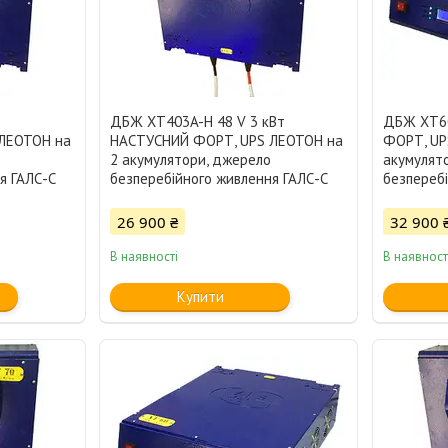
т
ДБЖ XT403A-H 48 V 3 кВт
ДБЖ XT60
ЛЕОТОН на
НАСТУСНИЙ ФОРТ, UPS ЛЕОТОН на
ФОРТ, UP
2 акумулятори, джерело
акумулят
я ГАЛС-С
безперебійного живлення ГАЛС-С
безпереб
26 900 ₴
32 900 
В наявності
В наявност
Купити