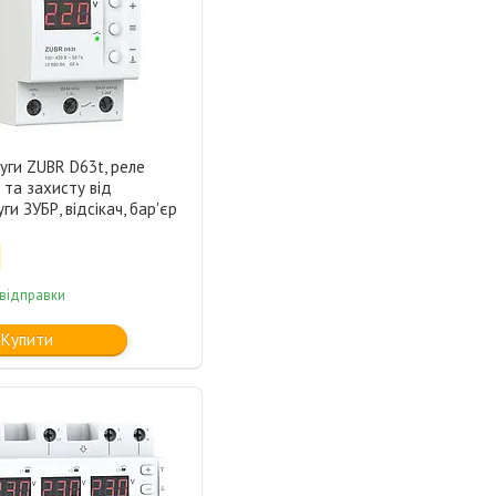
уги ZUBR D63t, реле
та захисту від
ги ЗУБР, відсікач, бар'єр
 відправки
Купити