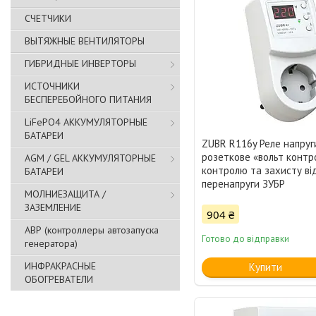
СЧЕТЧИКИ
ВЫТЯЖНЫЕ ВЕНТИЛЯТОРЫ
ГИБРИДНЫЕ ИНВЕРТОРЫ
ИСТОЧНИКИ
БЕСПЕРЕБОЙНОГО ПИТАНИЯ
LiFePO4 АККУМУЛЯТОРНЫЕ
БАТАРЕИ
ZUBR R116y Реле напруг
розеткове «вольт контро
AGM / GEL АККУМУЛЯТОРНЫЕ
контролю та захисту ві
БАТАРЕИ
перенапруги ЗУБР
МОЛНИЕЗАЩИТА /
ЗАЗЕМЛЕНИЕ
904 ₴
АВР (контроллеры автозапуска
Готово до відправки
генератора)
ИНФРАКРАСНЫЕ
Купити
ОБОГРЕВАТЕЛИ