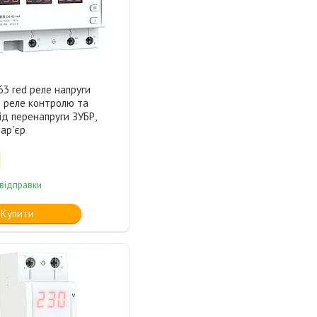
3 red реле напруги
 реле контролю та
ід перенапруги ЗУБР,
бар'єр
 відправки
Купити