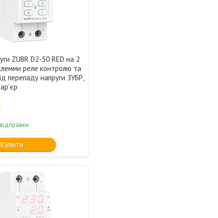
уги ZUBR D2-50 RED на 2
 клемми реле контролю та
ід перепаду напруги ЗУБР,
бар'єр
 відправки
Купити