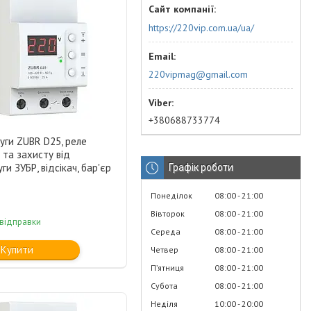
https://220vip.com.ua/ua/
220vipmag@gmail.com
+380688733774
уги ZUBR D25, реле
та захисту від
ги ЗУБР, відсікач, бар'єр
Графік роботи
Понеділок
08:00
21:00
Вівторок
08:00
21:00
 відправки
Середа
08:00
21:00
Купити
Четвер
08:00
21:00
Пʼятниця
08:00
21:00
Субота
08:00
21:00
Неділя
10:00
20:00