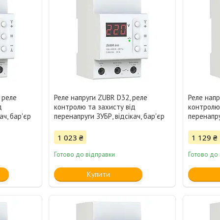
 реле
Реле напруги ZUBR D32, реле
Реле напр
д
контролю та захисту від
контролю 
ач, бар'єр
перенапруги ЗУБР, відсікач, бар'єр
перенапру
1 023 ₴
1 129 ₴
Готово до відправки
Готово до
Купити