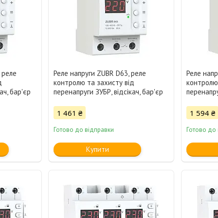
 реле
Реле напруги ZUBR D63, реле
Реле напр
д
контролю та захисту від
контролю 
ач, бар'єр
перенапруги ЗУБР, відсікач, бар'єр
перенапру
1 461 ₴
1 594 ₴
Готово до відправки
Готово до
Купити