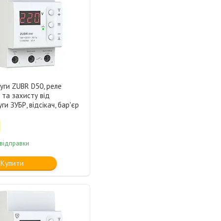
уги ZUBR D50, реле
та захисту від
ги ЗУБР, відсікач, бар'єр
 відправки
Купити