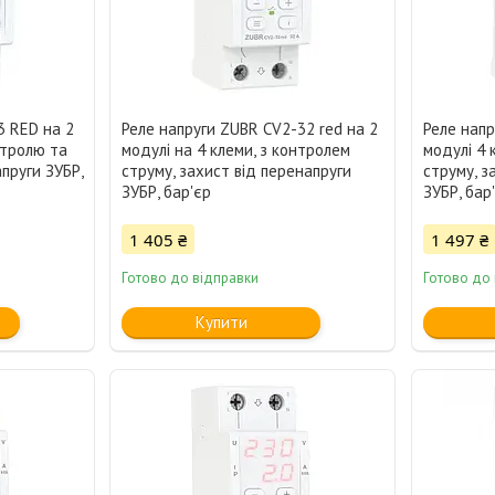
3 RED на 2
Реле напруги ZUBR CV2-32 red на 2
Реле напр
нтролю та
модулі на 4 клеми, з контролем
модулі 4 
пруги ЗУБР,
струму, захист від перенапруги
струму, з
ЗУБР, бар'єр
ЗУБР, бар
1 405 ₴
1 497 ₴
Готово до відправки
Готово до
Купити