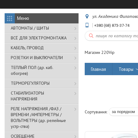
ул. Академика Филатова,
+380 (68) 873-37-74
АВТОМАТЫ / ЩИТЫ
ВСЁ ДЛЯ ЭЛЕКТРОМОНТАЖА
КАБЕЛЬ, ПРОВОД
Магазин 220Vip
РОЗЕТКИ И ВЫКЛЮЧАТЕЛИ
ТЕПЛЫЙ ПОЛ (др. каб.
Главная
Товары
обогрев)
ТЕРМОРЕГУЛЯТОРЫ
СТАБИЛИЗАТОРЫ
НАПРЯЖЕНИЯ
РЕЛЕ НАПРЯЖЕНИЯ /ФАЗ /
ВРЕМЕНИ /АМПЕРМЕТРЫ /
ВОЛЬТМЕТРЫ (др. релейные
устр-ства)
ОСВЕЩЕНИЕ