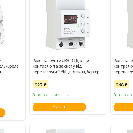
и
Реле напруги ZUBR D16, реле
Реле напр
ль», реле
контролю та захисту від
контролю 
д
перенапруги ЗУБР, відсікач, бар'єр
перенапру
927 ₴
948 ₴
Готово до відправки
Готово до
Купити