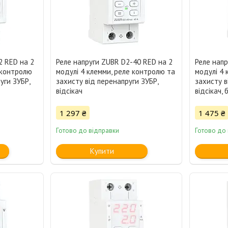
2 RED на 2
Реле напруги ZUBR D2-40 RED на 2
Реле напр
 контролю
модулі 4 клемми, реле контролю та
модулі 4
уги ЗУБР,
захисту від перенапруги ЗУБР,
захисту в
відсікач
відсікач, 
1 297 ₴
1 475 ₴
Готово до відправки
Готово до
Купити