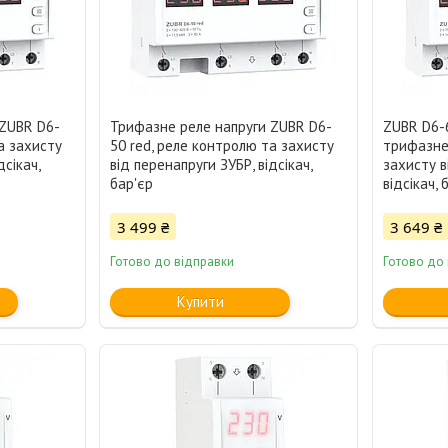
 ZUBR D6-
Трифазне реле напруги ZUBR D6-
ZUBR D6-6
а захисту
50 red, реле контролю та захисту
трифазне
дсікач,
від перенапруги ЗУБР, відсікач,
захисту в
бар'єр
відсікач, 
3 499 ₴
3 649 ₴
Готово до відправки
Готово до
Купити