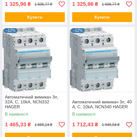
1 325,96
1 325,96
₴
₴
1 506,77 ₴
1 506,77 ₴
Купити
Купити
–12%
–12%
Автоматичний вимикач 3п,
32А, C, 10kA, NCN332
Автоматичний вимикач 3п, 40
HAGER
А, C, 10kA, NCN340 HAGER
В наявності
В наявності
1 465,33
1 712,43
₴
₴
1 665,14 ₴
1 945,94 ₴