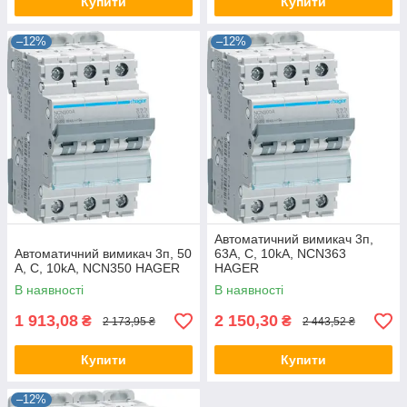
Купити
Купити
–12%
–12%
Автоматичний вимикач 3п,
Автоматичний вимикач 3п, 50
63А, C, 10kA, NCN363
А, C, 10kA, NCN350 HAGER
HAGER
В наявності
В наявності
1 913,08
2 150,30
₴
₴
2 173,95 ₴
2 443,52 ₴
Купити
Купити
–12%