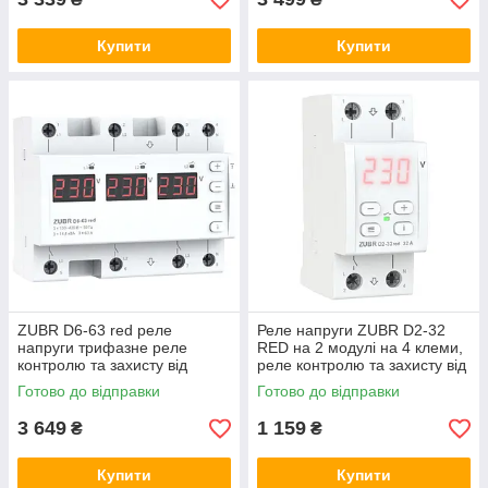
Купити
Купити
ZUBR D6-63 red реле
Реле напруги ZUBR D2-32
напруги трифазне реле
RED на 2 модулі на 4 клеми,
контролю та захисту від
реле контролю та захисту від
перенапруги ЗУБР, відсікач,
перенапруги ЗУБР, відсікач,
Готово до відправки
Готово до відправки
бар'єр
бар'єр
3 649
1 159
₴
₴
Купити
Купити