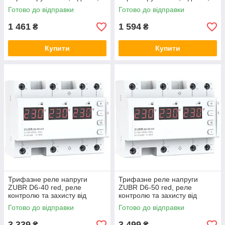
бар'єр
бар'єр
Готово до відправки
Готово до відправки
1 461
1 594
₴
₴
Купити
Купити
Трифазне реле напруги
Трифазне реле напруги
ZUBR D6-40 red, реле
ZUBR D6-50 red, реле
контролю та захисту від
контролю та захисту від
перенапруги ЗУБР, відсікач,
перенапруги ЗУБР, відсікач,
Готово до відправки
Готово до відправки
бар'єр
бар'єр
3 339
3 499
₴
₴