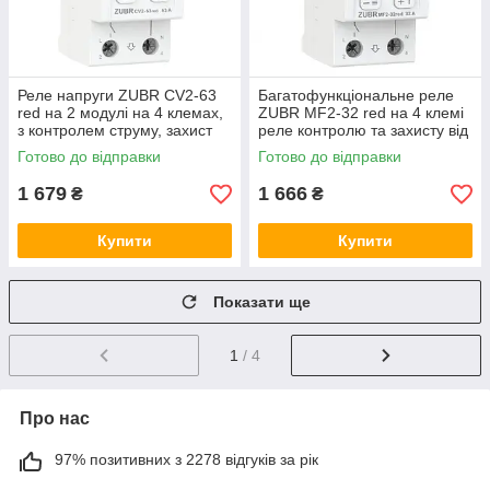
Реле напруги ZUBR CV2-63
Багатофункціональне реле
red на 2 модулі на 4 клемах,
ZUBR MF2-32 red на 4 клемі
з контролем струму, захист
реле контролю та захисту від
від перенапруги ЗУБР, бар'єр
перенапруги ЗУБР, відсікач,
Готово до відправки
Готово до відправки
бар'єр
1 679
1 666
₴
₴
Купити
Купити
Показати ще
1
/ 4
Про нас
97% позитивних з 2278 відгуків за рік