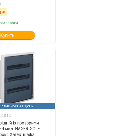
₴
4 ₴
 відправки
Купити
Залишився 41 день
F318TD
ішній із прозорими
54 мод. HAGER GOLF
бокс Хагер, шафа