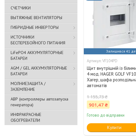
СЧЕТЧИКИ
ВЫТЯЖНЫЕ ВЕНТИЛЯТОРЫ
ГИБРИДНЫЕ ИНВЕРТОРЫ
ИСТОЧНИКИ
БЕСПЕРЕБОЙНОГО ПИТАНИЯ
Залишився 41 де
LiFePO4 АККУМУЛЯТОРНЫЕ
БАТАРЕИ
VF104PD
AGM / GEL АККУМУЛЯТОРНЫЕ
Щит внутрішній із біли
БАТАРЕИ
4 мод. HAGER GOLF VF10
Хагер, шафа розподільн
МОЛНИЕЗАЩИТА /
автоматів
ЗАЗЕМЛЕНИЕ
1 155,73 ₴
АВР (контроллеры автозапуска
901,47 ₴
генератора)
ИНФРАКРАСНЫЕ
Готово до відправки
ОБОГРЕВАТЕЛИ
Купити