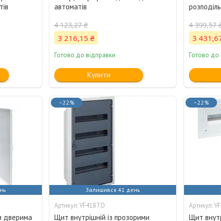
тів
автоматів
розподіль
4 123,27 ₴
4 399,57 
3 216,15 ₴
3 431,6
Готово до відправки
Готово до
Купити
–22%
–22%
нь
Залишився 41 день
VF418TD
V
ми дверима
Щит внутрішній із прозорими
Щит внутр