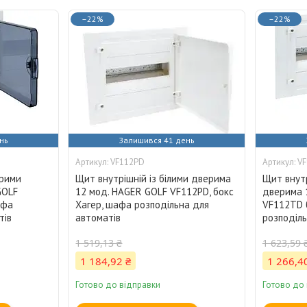
–22%
–22%
нь
Залишився 41 день
VF112PD
V
орими
Щит внутрішній із білими дверима
Щит внутр
GOLF
12 мод. HAGER GOLF VF112РD, бокс
дверима 
афа
Хагер, шафа розподільна для
VF112TD 
тів
автоматів
розподіль
1 519,13 ₴
1 623,59 
1 184,92 ₴
1 266,4
Готово до відправки
Готово до