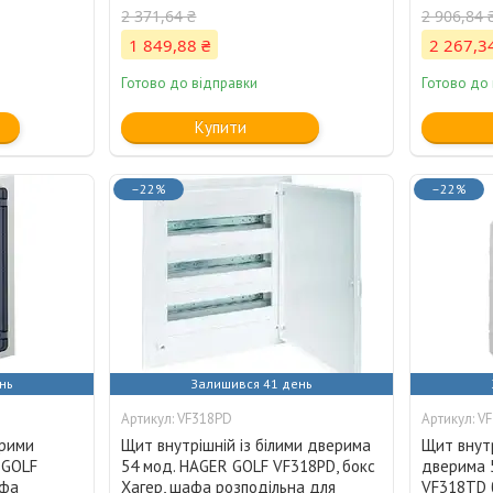
2 371,64 ₴
2 906,84 
1 849,88 ₴
2 267,3
Готово до відправки
Готово до
Купити
–22%
–22%
нь
Залишився 41 день
VF318PD
V
орими
Щит внутрішній із білими дверима
Щит внутр
 GOLF
54 мод. HAGER GOLF VF318РD, бокс
дверима 
афа
Хагер, шафа розподільна для
VF318TD 