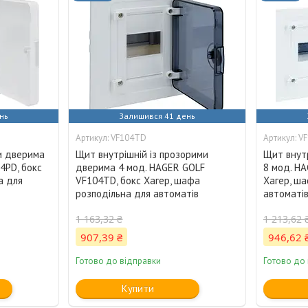
нь
Залишився 41 день
VF104TD
V
ми дверима
Щит внутрішній із прозорими
Щит внутр
4PD, бокс
дверима 4 мод. HAGER GOLF
8 мод. HA
а для
VF104TD, бокс Хагер, шафа
Хагер, ша
розподільна для автоматів
автоматі
1 163,32 ₴
1 213,62 
907,39 ₴
946,62 
Готово до відправки
Готово до
Купити