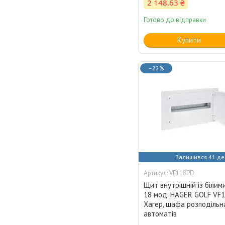
2 148,63 ₴
Готово до відправки
Купити
–22%
Залишився 41 де
VF118PD
Щит внутрішній із біли
18 мод. HAGER GOLF VF1
Хагер, шафа розподільн
автоматів