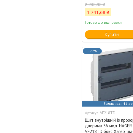
2 232,92 ₴
1 741,68 ₴
Готово до відправки
Купити
–22%
Залишився 41 де
VF218TD
Щит внутрішній із проз
дверима 36 мод. HAGER
VF218TD бокс Хагер, ш