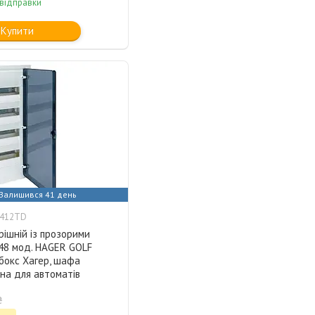
 відправки
Купити
Залишився 41 день
F412TD
ішній із прозорими
48 мод. HAGER GOLF
бокс Хагер, шафа
на для автоматів
₴