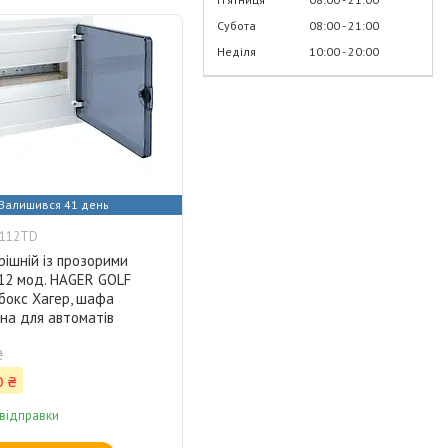
Субота
08:00
21:00
Неділя
10:00
20:00
Залишився 41 день
F112TD
ішній із прозорими
12 мод. HAGER GOLF
бокс Хагер, шафа
на для автоматів
₴
0 ₴
 відправки