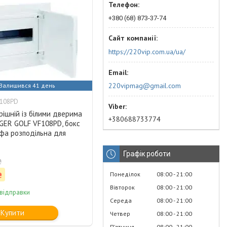
+380 (68) 873-37-74
https://220vip.com.ua/ua/
220vipmag@gmail.com
Залишився 41 день
F108PD
ішній із білими дверима
+380688733774
GER GOLF VF108РD, бокс
фа розподільна для
в
Графік роботи
₴
₴
Понеділок
08:00
21:00
Вівторок
08:00
21:00
 відправки
Середа
08:00
21:00
Купити
Четвер
08:00
21:00
Пʼятниця
08:00
21:00