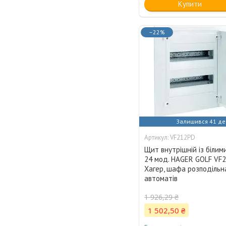
Купити
–22%
Залишився 41 де
VF212PD
Щит внутрішній із біли
24 мод. HAGER GOLF VF2
Хагер, шафа розподільн
автоматів
1 926,29 ₴
1 502,50 ₴