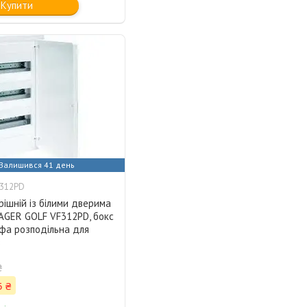
Купити
Залишився 41 день
F312PD
ішній із білими дверима
AGER GOLF VF312РD, бокс
фа розподільна для
в
₴
5 ₴