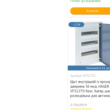
Готово до відправки
Купити
–22%
Залишився 41 де
VF312TD
Щит внутрішній із проз
дверима 36 мод. HAGER
VF312TD бокс Хагер, ш
розподільна для автома
2 754,65 ₴