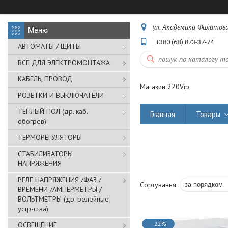
ул. Академика Филатова,
+380 (68) 873-37-74
АВТОМАТЫ / ЩИТЫ
ВСЁ ДЛЯ ЭЛЕКТРОМОНТАЖА
КАБЕЛЬ, ПРОВОД
Магазин 220Vip
РОЗЕТКИ И ВЫКЛЮЧАТЕЛИ
ТЕПЛЫЙ ПОЛ (др. каб.
Главная
Товары
обогрев)
ТЕРМОРЕГУЛЯТОРЫ
СТАБИЛИЗАТОРЫ
НАПРЯЖЕНИЯ
РЕЛЕ НАПРЯЖЕНИЯ /ФАЗ /
ВРЕМЕНИ /АМПЕРМЕТРЫ /
ВОЛЬТМЕТРЫ (др. релейные
устр-ства)
–22%
ОСВЕЩЕНИЕ