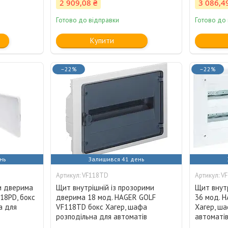
2 909,08 ₴
3 086,4
Готово до відправки
Готово до
Купити
–22%
–22%
нь
Залишився 41 день
VF118TD
V
ми дверима
Щит внутрішній із прозорими
Щит внутр
18РD, бокс
дверима 18 мод. HAGER GOLF
36 мод. H
а для
VF118TD бокс Хагер, шафа
Хагер, ша
розподільна для автоматів
автоматі