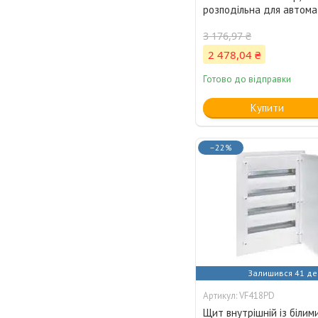
розподільна для автома
3 176,97 ₴
2 478,04 ₴
Готово до відправки
Купити
–22%
Залишився 41 де
VF418PD
Щит внутрішній із біли