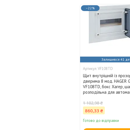
–22%
Залишився 41 де
VF108TD
Щит внутрішній із проз
дверима 8 мод. HAGER 
VF108TD, бокс Хагер, ш
розподільна для автома
1 102,98 ₴
860,33 ₴
Готово до відправки