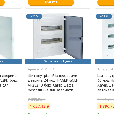
Купити
–22%
–22%
нь
Залишився 41 день
VF212TD
V
ми дверима
Щит внутрішній із прозорими
Щит внутр
12РD, бокс
дверима 24 мод. HAGER GOLF
36 мод. H
а для
VF212TD бокс Хагер, шафа
Хагер, ша
розподільна для автоматів
автоматі
2 099,26 ₴
2 431,73 
1 637,42 ₴
1 896,7