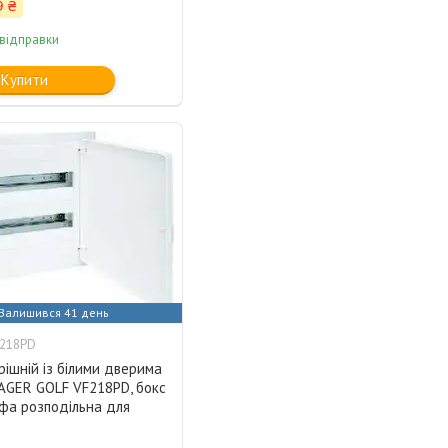
9 ₴
 відправки
Купити
Залишився 41 день
F218PD
ішній із білими дверима
AGER GOLF VF218РD, бокс
фа розподільна для
в