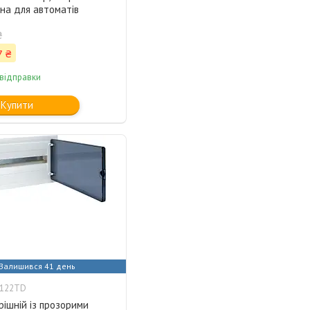
на для автоматів
₴
7 ₴
 відправки
Купити
Залишився 41 день
F122TD
ішній із прозорими