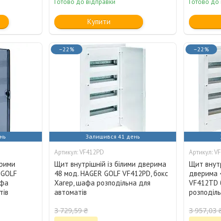
Готово до відправки
Готово до
Купити
–22%
–22%
нь
Залишився 41 день
VF412PD
V
орими
Щит внутрішній із білими дверима
Щит внутр
 GOLF
48 мод. HAGER GOLF VF412РD, бокс
дверима 
афа
Хагер, шафа розподільна для
VF412TD 
тів
автоматів
розподіль
3 729,59 ₴
3 957,03 